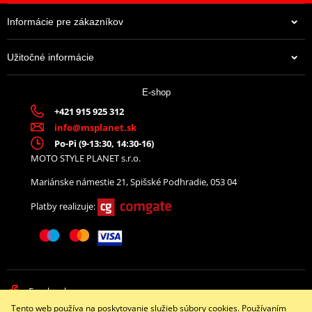
Informácie pre zákazníkov
Užitočné informácie
5,90 €
E-shop
Na centrálnom sklade
+421 915 925 312
info@msplanet.sk
Po-Pi (9-13:30, 14:30-16)
MOTO STYLE PLANET s.r.o.
Mariánske námestie 21, Spišské Podhradie, 053 04
Platby realizuje:
Facebook
Tento web používa na poskytovanie služieb súbory cookies. Používaním