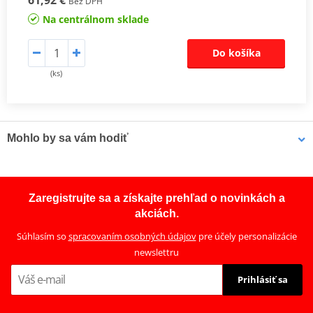
Bez DPH
Na centrálnom sklade
Do košíka
(ks)
Mohlo by sa vám hodiť
Čistič bŕzd - univerzálny odmasťovač MOTIP DUPLI 090514 750
Zaregistrujte sa a získajte prehľad o novinkách a
ml (ideálny pre dielne)
akciách.
Súhlasím so
spracovaním osobných údajov
pre účely personalizácie
newslettru
Prihlásiť sa