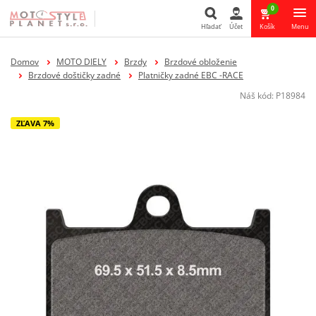
0
Hľadať
Účet
Košík
Menu
Hľadať
Domov
MOTO DIELY
Brzdy
Brzdové obloženie
Brzdové doštičky zadné
Platničky zadné EBC -RACE
Náš kód:
P18984
ZĽAVA 7%