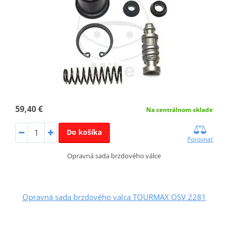
59,40 €
Na centrálnom sklade
Do košíka
Porovnať
Opravná sada brzdového válce
Opravná sada brzdového valca TOURMAX OSV 2281