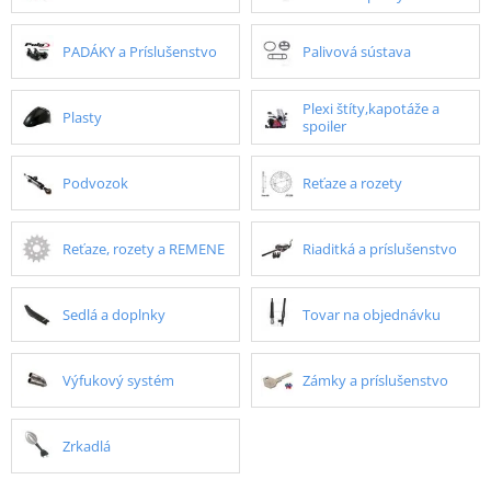
PADÁKY a Príslušenstvo
Palivová sústava
Plexi štíty,kapotáže a
Plasty
spoiler
Podvozok
Reťaze a rozety
Reťaze, rozety a REMENE
Riaditká a príslušenstvo
Sedlá a doplnky
Tovar na objednávku
Výfukový systém
Zámky a príslušenstvo
Zrkadlá