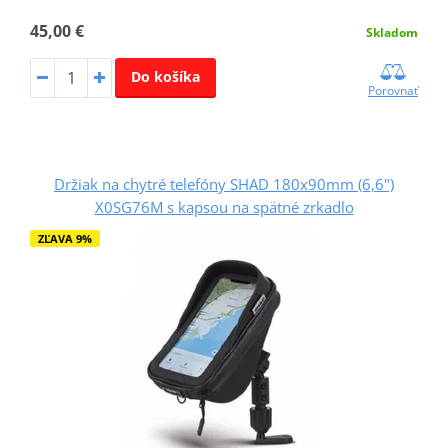
45,00 €
Skladom
Do košíka
Porovnať
Držiak na chytré telefóny SHAD 180x90mm (6,6")
X0SG76M s kapsou na spätné zrkadlo
ZĽAVA 9%