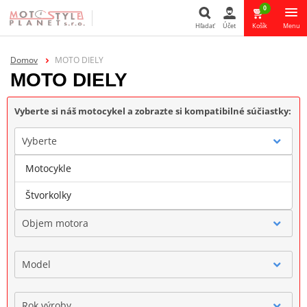
0
Hľadať
Účet
Košík
Menu
Hľadať
Domov
MOTO DIELY
MOTO DIELY
Vyberte si náš motocykel a zobrazte si kompatibilné súčiastky:
Vyberte
Motocykle
Značka
Štvorkolky
Objem motora
Model
Rok výroby