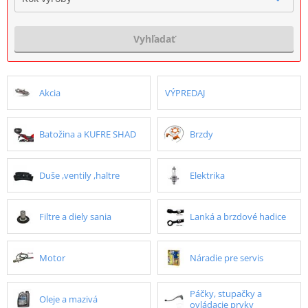
Vyhľadať
Akcia
VÝPREDAJ
Batožina a KUFRE SHAD
Brzdy
Duše ,ventily ,haltre
Elektrika
Filtre a diely sania
Lanká a brzdové hadice
Motor
Náradie pre servis
Páčky, stupačky a
Oleje a mazivá
ovládacie prvky