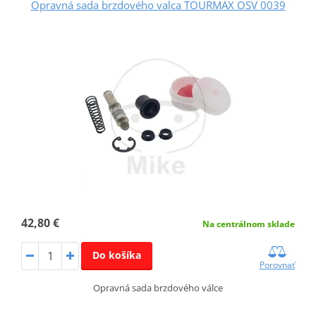
Opravná sada brzdového valca TOURMAX OSV 0039
42,80 €
Na centrálnom sklade
Do košíka
Porovnať
Opravná sada brzdového válce