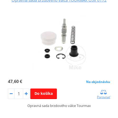
Opravná sada brzdového valca TOURMAX OSV 0172
47,60 €
Na objednávku
Do košíka
Porovnať
Opravná sada brzdového válce Tourmax