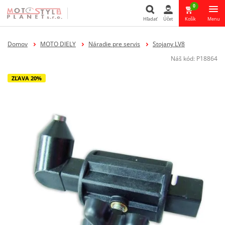
0
Hľadať
Účet
Košík
Menu
Hľadať
Domov
MOTO DIELY
Náradie pre servis
Stojany LV8
Náš kód:
P18864
ZĽAVA 20%