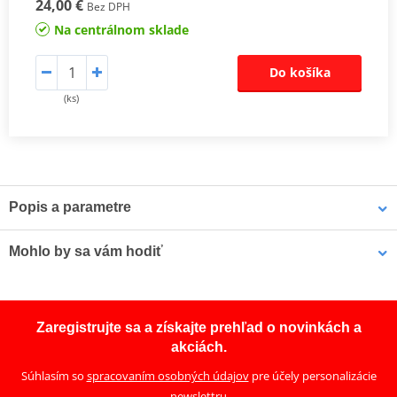
24,00 €
Bez DPH
Na centrálnom sklade
Do košíka
(ks)
Popis a parametre
Catalog 2021 - Katalog 2021
PDF
Mohlo by sa vám hodiť
Predný stojan LV8 DIAVOL E600D
Zaregistrujte sa a získajte prehľad o novinkách a
akciách.
Súhlasím so
spracovaním osobných údajov
pre účely personalizácie
newslettru