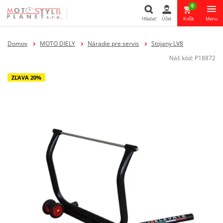
0
Hľadať
Účet
Košík
Menu
Hľadať
Domov
MOTO DIELY
Náradie pre servis
Stojany LV8
Náš kód:
P18872
ZĽAVA 20%