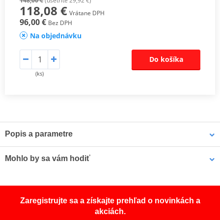
148,00 €
(ušetríte 29,92 €)
118,08 €
Vrátane DPH
96,00 €
Bez DPH
Na objednávku
Do košíka
(ks)
Popis a parametre
Catalog 2021 - Katalog 2021
PDF
Mohlo by sa vám hodiť
Mounting sheet - montážní list
PDF
čap k centrálnemu stojanu LV8 DIAVOL E640-PIN10 E640
Zaregistrujte sa a získajte prehľad o novinkách a
priemer 10
akciách.