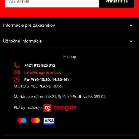
Prihlásiť sa
Informácie pre zákazníkov
Užitočné informácie
112,04 €
120,74 €
E-shop
Na centrálnom sklade
Na centrálnom sklade
+421 915 925 312
info@msplanet.sk
Po-Pi (9-13:30, 14:30-16)
RACE -predok-sada Venhill
Hadica prednej brzdy sada
MOTO STYLE PLANET s.r.o.
POWERHOSEPLUS APR-
Venhill POWERHOSEPLUS
Mariánske námestie 21, Spišské Podhradie, 053 04
10006F (2 hadice v sade)
APR-6001FS (1 hadica v
Priehľadné hadice,
sade) Priehľadné hadice
Platby realizuje:
chrómové koncovky
nerezové koncovky