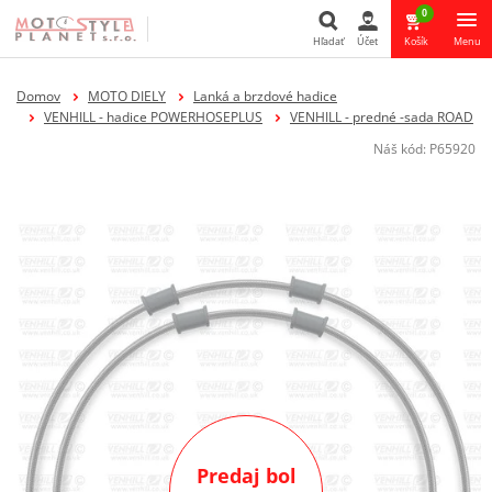
0
Hľadať
Účet
Košík
Menu
Hľadať
Domov
MOTO DIELY
Lanká a brzdové hadice
VENHILL - hadice POWERHOSEPLUS
VENHILL - predné -sada ROAD
Náš kód:
P65920
Predaj bol