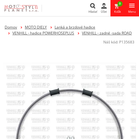
0
Hľadať
Účet
Košík
Menu
Hľadať
Domov
MOTO DIELY
Lanká a brzdové hadice
VENHILL - hadice POWERHOSEPLUS
VENHILL - zadné -sada ROAD
Náš kód:
P135683