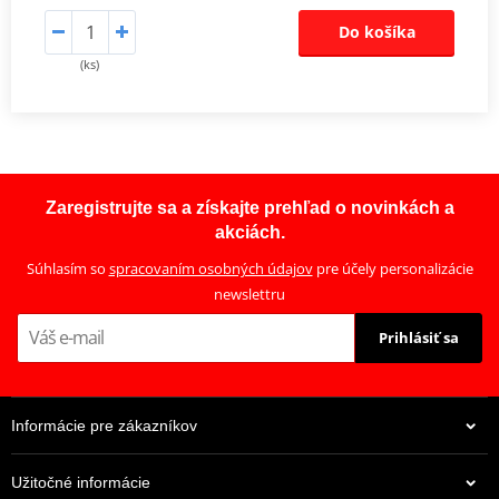
Do košíka
(ks)
Zaregistrujte sa a získajte prehľad o novinkách a
akciách.
Súhlasím so
spracovaním osobných údajov
pre účely personalizácie
newslettru
Prihlásiť sa
Informácie pre zákazníkov
Užitočné informácie