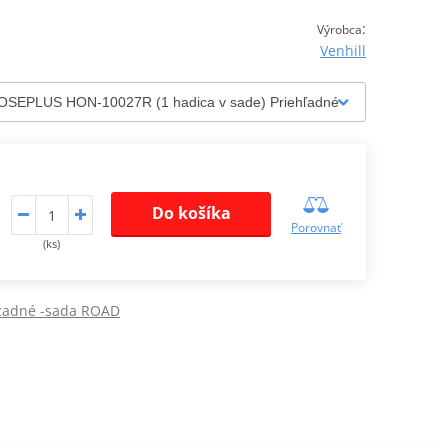
:
Výrobca
Venhill
Do košíka
Porovnať
(ks)
 zadné -sada ROAD