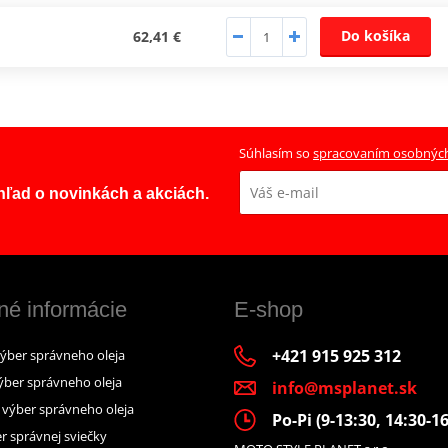
Do košíka
62,41 €
Súhlasím so
spracovaním osobnýc
ehľad o novinkách a akciách.
né informácie
E-shop
+421 915 925 312
výber správneho oleja
ýber správneho oleja
info@msplanet.sk
– výber správneho oleja
Po-Pi (9-13:30, 14:30-16
r správnej sviečky