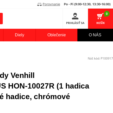
Porovnanie
Po - Pi (9:00-12:30, 13:30-16:00)
0
PRIHLÁSIŤ SA
KOŠÍK
Diely
Oblečenie
O NÁS
Náš kód:
P100917
dy Venhill
HON-10027R (1 hadica
né hadice, chrómové