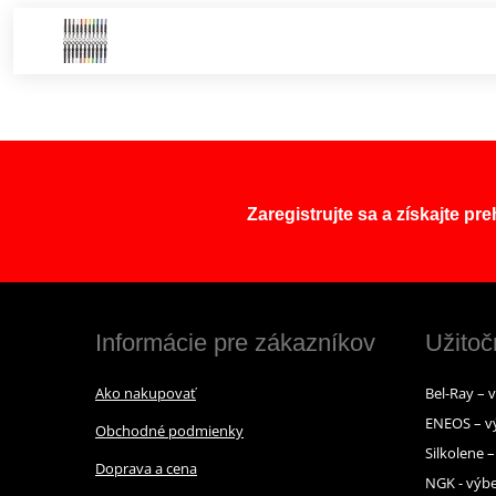
Zaregistrujte sa a získajte pr
Informácie pre zákazníkov
Užitoč
Ako nakupovať
Bel-Ray – 
ENEOS – v
Obchodné podmienky
Silkolene 
Doprava a cena
NGK - výbe