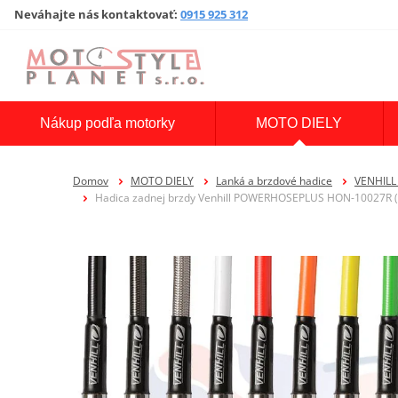
Neváhajte nás kontaktovať
:
0915 925 312
Nákup podľa motorky
MOTO DIELY
Domov
MOTO DIELY
Lanká a brzdové hadice
VENHILL
Hadica zadnej brzdy Venhill POWERHOSEPLUS HON-10027R (1 