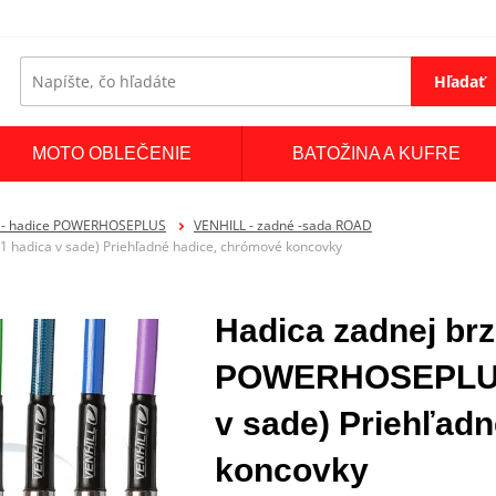
Hľadať
MOTO OBLEČENIE
BATOŽINA A KUFRE
 - hadice POWERHOSEPLUS
VENHILL - zadné -sada ROAD
hadica v sade) Priehľadné hadice, chrómové koncovky
Hadica zadnej brz
POWERHOSEPLUS 
v sade) Priehľad
koncovky