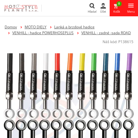
0
Hľadať
Účet
Košík
Menu
Hľadať
Domov
MOTO DIELY
Lanká a brzdové hadice
VENHILL - hadice POWERHOSEPLUS
VENHILL - zadné -sada ROAD
Náš kód:
P138615