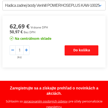
62,69 €
Vrátane DPH
50,97 €
Bez DPH
Na centrálnom sklade
Do košíka
(ks)
Zaregistrujte sa a získajte prehľad o novinkách a
akciách.
Súhlasím so
spracovaním osobných údajov
pre účely personalizácie
newslettru