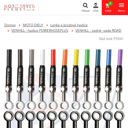
0
Hľadať
Účet
Košík
Menu
Hľadať
Domov
MOTO DIELY
Lanká a brzdové hadice
VENHILL - hadice POWERHOSEPLUS
VENHILL - zadné -sada ROAD
Náš kód:
P5541