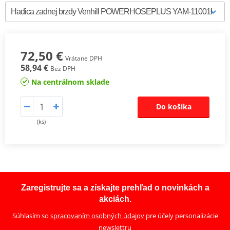
72,50 €
Vrátane DPH
58,94 €
Bez DPH
Na centrálnom sklade
Do košíka
(ks)
Zaregistrujte sa a získajte prehľad o novinkách a
akciách.
Súhlasím so
spracovaním osobných údajov
pre účely personalizácie
newslettru