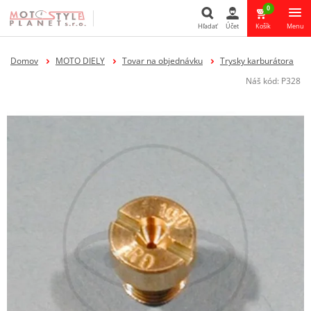
0
Hľadať
Účet
Košík
Menu
Hľadať
Domov
MOTO DIELY
Tovar na objednávku
Trysky karburátora
Náš kód:
P328