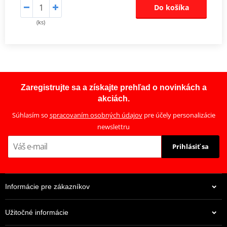
Do košíka
(ks)
Zaregistrujte sa a získajte prehľad o novinkách a
akciách.
Súhlasím so
spracovaním osobných údajov
pre účely personalizácie
newslettru
Prihlásiť sa
Informácie pre zákazníkov
Užitočné informácie