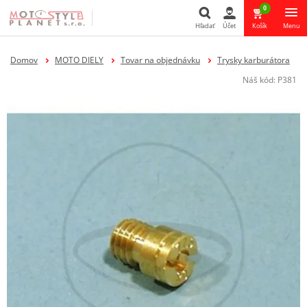
0
Hľadať
Účet
Košík
Menu
Hľadať
Domov
MOTO DIELY
Tovar na objednávku
Trysky karburátora
Náš kód:
P381