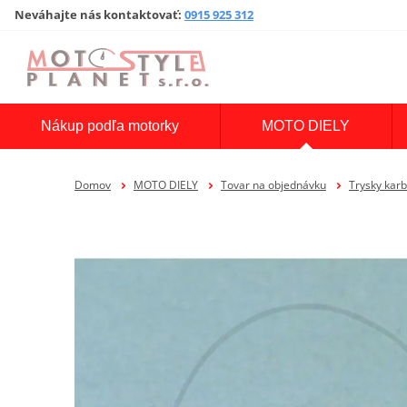
Neváhajte nás kontaktovať
:
0915 925 312
Nákup podľa motorky
MOTO DIELY
Domov
MOTO DIELY
Tovar na objednávku
Trysky kar