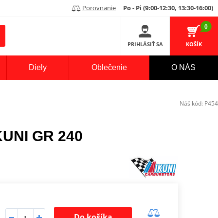
Porovnanie
Po - Pi (9:00-12:30, 13:30-16:00)
0
PRIHLÁSIŤ SA
KOŠÍK
Diely
Oblečenie
O NÁS
Náš kód:
P454
KUNI GR 240
Do košíka