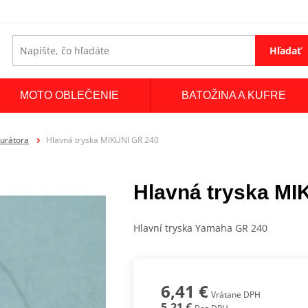
Hľadať
MOTO OBLEČENIE
BATOŽINA A KUFRE
burátora
Hlavná tryska MIKUNI GR 240
Hlavná tryska MI
Hlavní tryska Yamaha GR 240
6,41 €
Vrátane DPH
5,21 €