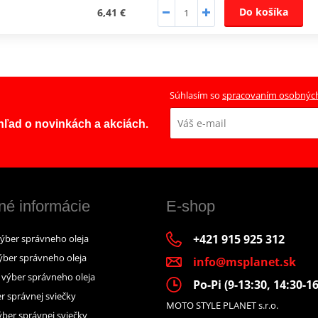
Do košíka
6,41 €
Súhlasím so
spracovaním osobnýc
ehľad o novinkách a akciách.
né informácie
E-shop
+421 915 925 312
výber správneho oleja
ýber správneho oleja
info@msplanet.sk
– výber správneho oleja
Po-Pi (9-13:30, 14:30-16
r správnej sviečky
MOTO STYLE PLANET s.r.o.
ber správnej sviečky