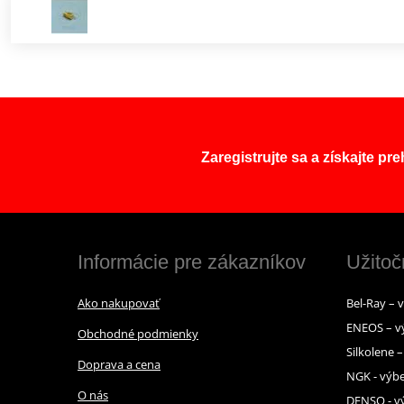
Zaregistrujte sa a získajte pr
Informácie pre zákazníkov
Užitoč
Ako nakupovať
Bel-Ray – 
ENEOS – v
Obchodné podmienky
Silkolene 
Doprava a cena
NGK - výbe
O nás
DENSO - vý