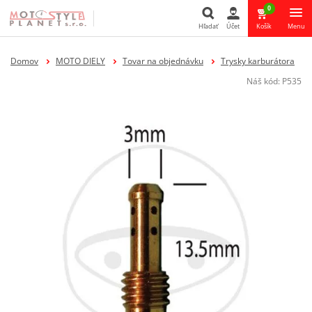
0
Hľadať
Účet
Košík
Menu
Hľadať
Domov
MOTO DIELY
Tovar na objednávku
Trysky karburátora
Náš kód:
P535