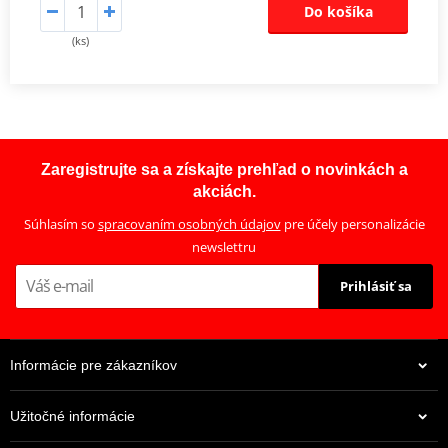
Do košíka
(ks)
Zaregistrujte sa a získajte prehľad o novinkách a
akciách.
Súhlasím so
spracovaním osobných údajov
pre účely personalizácie
newslettru
Prihlásiť sa
Informácie pre zákazníkov
Užitočné informácie