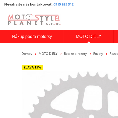
Neváhajte nás kontaktovať
:
0915 925 312
Nákup podľa motorky
MOTO DIELY
Domov
MOTO DIELY
Reťaze a rozety
Rozety
Rozet
ZĽAVA 15%