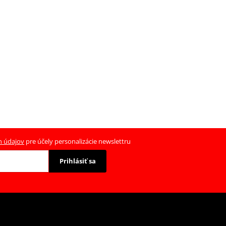
h údajov
pre účely personalizácie newslettru
Prihlásiť sa