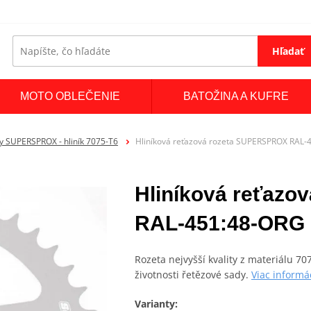
Hľadať
MOTO OBLEČENIE
BATOŽINA A KUFRE
y SUPERSPROX - hliník 7075-T6
Hliníková reťazová rozeta SUPERSPROX RAL-
Hliníková reťaz
RAL-451:48-ORG 
Rozeta nejvyšší kvality z materiálu 7
životnosti řetězové sady.
Viac informá
Varianty: