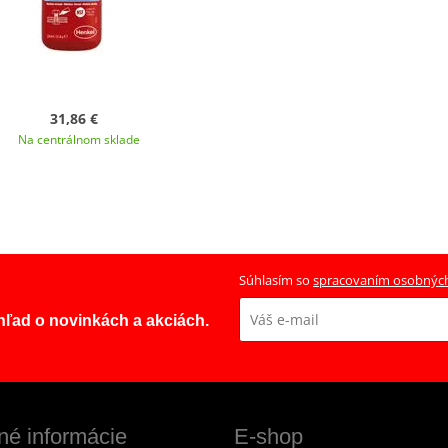
31,86 €
Na centrálnom sklade
Súhlasím so
spracovaním osobnýc
ehľad o novinkách a akciách.
né informácie
E-shop