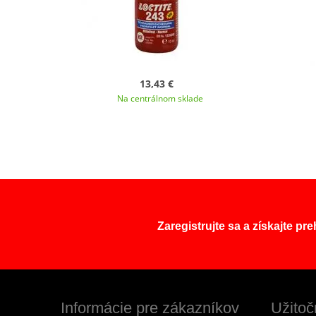
13,43 €
Na centrálnom sklade
Zaregistrujte sa a získajte pr
Informácie pre zákazníkov
Užitoč