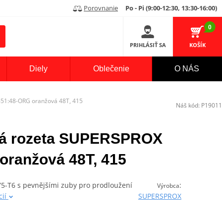
Porovnanie
Po - Pi (9:00-12:30, 13:30-16:00)
0
PRIHLÁSIŤ SA
KOŠÍK
Diely
Oblečenie
O NÁS
451:48-ORG oranžová 48T, 415
Náš kód:
P19011
ová rozeta SUPERSPROX
oranžová 48T, 415
075-T6 s pevnějšími zuby pro prodloužení
:
Výrobca
cií
SUPERSPROX