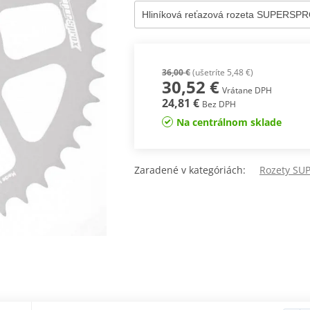
36,00 €
(ušetríte 5,48 €)
30,52 €
Vrátane DPH
24,81 €
Bez DPH
Na centrálnom sklade
Zaradené v kategóriách:
Rozety SUP