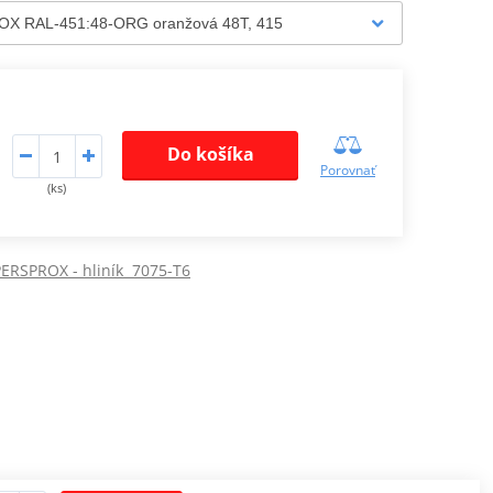
Do košíka
Porovnať
(ks)
ERSPROX - hliník 7075-T6