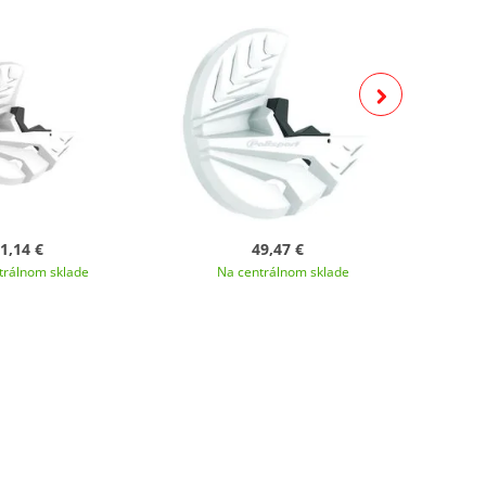
1,14 €
49,47 €
trálnom sklade
Na centrálnom sklade
N