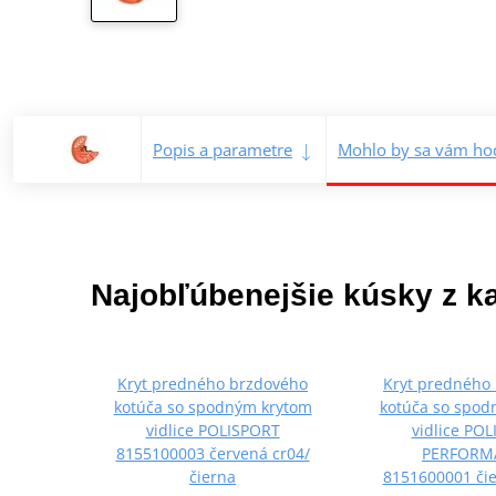
Popis a parametre
Mohlo by sa vám hod
Najobľúbenejšie kúsky z k
Kryt predného brzdového
Kryt predného
kotúča so spodným krytom
kotúča so spod
vidlice POLISPORT
vidlice PO
8155100003 červená cr04/
PERFORM
čierna
8151600001 čie