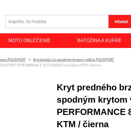
Hľadať
MOTO OBLEČENIE
BATOŽINA A KUFRE
enstvo POLISPORT
Kryt kotúča zo spodným krytom vidlice POLISPORT
e POLISPORT PERFORMANCE 8151600003 oranžovo KTM / čierna
Kryt predného br
spodným krytom 
PERFORMANCE 81
KTM / čierna