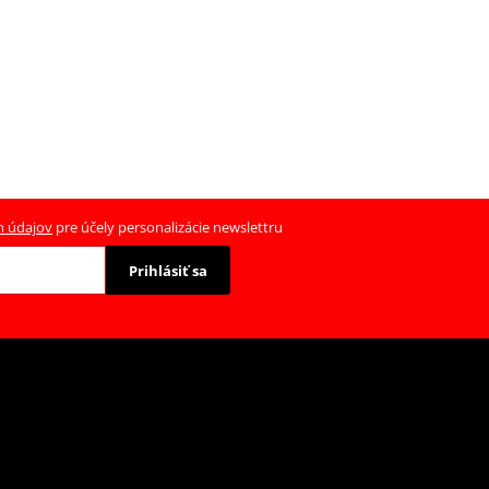
h údajov
pre účely personalizácie newslettru
Prihlásiť sa