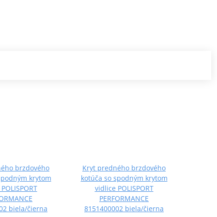
ného brzdového
Kryt predného brzdového
Kryt 
 spodným krytom
kotúča so spodným krytom
kotúč
e POLISPORT
vidlice POLISPORT
v
FORMANCE
PERFORMANCE
2 biela/čierna
8151400002 biela/čierna
8151