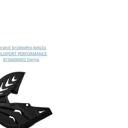
hránič brzdového kotúča
OLISPORT PERFORMANCE
8156000002 čierna