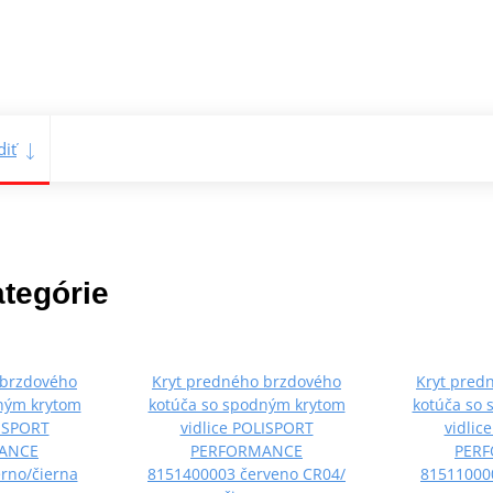
iť
ategórie
 brzdového
Kryt predného brzdového
Kryt pred
ným krytom
kotúča so spodným krytom
kotúča so
LISPORT
vidlice POLISPORT
vidlic
ANCE
PERFORMANCE
PER
rno/čierna
8151400003 červeno CR04/
815110000