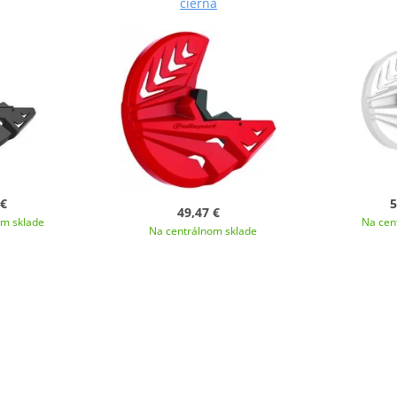
čierna
 €
5
49,47 €
om sklade
Na cen
Na centrálnom sklade