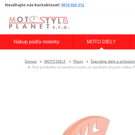
Neváhajte nás kontaktovať
:
0915 925 312
Nákup podľa motorky
MOTO DIELY
Domov
MOTO DIELY
Plasty
Špeciálne diely a prísluš
Kryt predného brzdového kotúča so spodným krytom vidlic