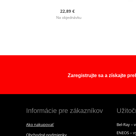
22,89 €
Na objednávku
Zaregistrujte sa a získajte pr
Informácie pre zákazníkov
Užitoč
Ako nakupovať
Bel-Ray – 
ENEOS – v
Obchodné podmienky