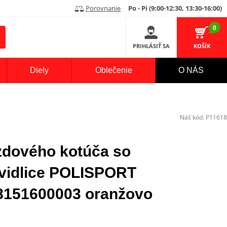
Porovnanie
Po - Pi (9:00-12:30, 13:30-16:00)
0
PRIHLÁSIŤ SA
KOŠÍK
Diely
Oblečenie
O NÁS
Náš kód:
P11618
zdového kotúča so
vidlice POLISPORT
51600003 oranžovo