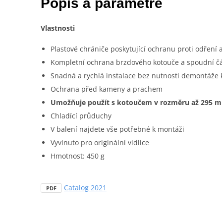
Popis a parametre
Vlastnosti
Plastové chrániče poskytující ochranu proti odření 
Kompletní ochrana brzdového kotouče a spoudní čás
Snadná a rychlá instalace bez nutnosti demontáže 
Ochrana před kameny a prachem
Umožňuje použít s kotoučem v rozměru až 295 
Chladící průduchy
V balení najdete vše potřebné k montáži
Vyvinuto pro originální vidlice
Hmotnost: 450 g
Catalog 2021
PDF