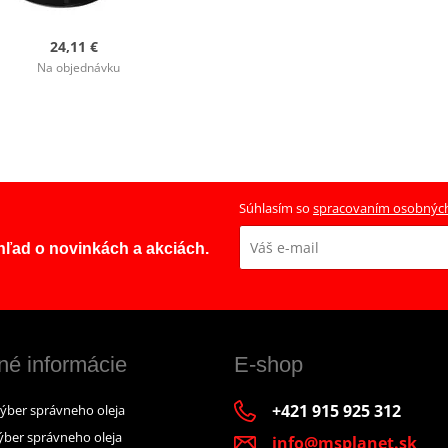
24,11 €
Na objednávku
Súhlasím so
spracovaním osobnýc
ehľad o novinkách a akciách.
né informácie
E-shop
+421 915 925 312
výber správneho oleja
ýber správneho oleja
info@msplanet.sk