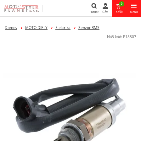
0
Hľadať
Účet
Košík
Menu
Hľadať
Domov
MOTO DIELY
Elektrika
Senzor RMS
Náš kód:
P18807