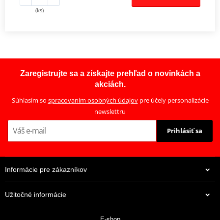
(ks)
Zaregistrujte sa a získajte prehľad o novinkách a
akciách.
Súhlasím so
spracovaním osobných údajov
pre účely personalizácie
newslettru
Prihlásiť sa
Informácie pre zákazníkov
Užitočné informácie
E-shop