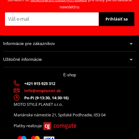
newslettru
Prihlásiť sa
Informácie pre zákazníkov
Užitočné informácie
38,35 €
E-shop
Na centrálnom sklade
+421 915 925 312
info@msplanet.sk
Po-Pi (9-13:30, 14:30-16)
MOTO STYLE PLANET s.r.o.
Mariánske námestie 21, Spišské Podhradie, 053 04
Platby realizuje: