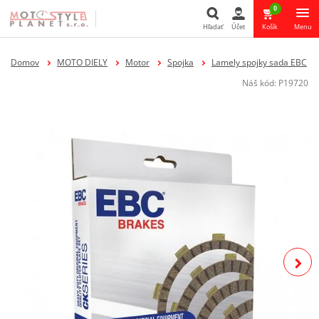
0
Hľadať
Účet
Košík
Menu
Hľadať
Domov
MOTO DIELY
Motor
Spojka
Lamely spojky sada EBC
Náš kód:
P19720