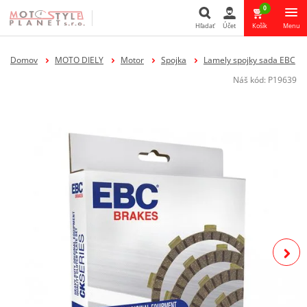
0
Hľadať
Účet
Košík
Menu
Hľadať
Domov
MOTO DIELY
Motor
Spojka
Lamely spojky sada EBC
Náš kód:
P19639