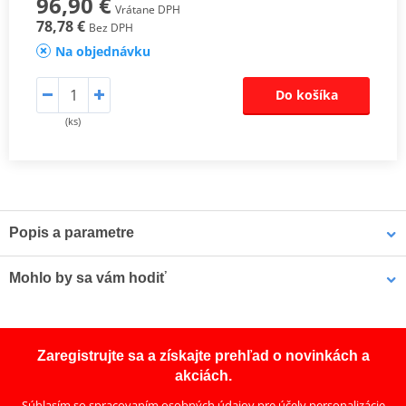
96,90 €
Vrátane DPH
78,78 €
Bez DPH
Na objednávku
Do košíka
(ks)
Popis a parametre
Sada spojkových lamel CK
Mohlo by sa vám hodiť
Odpovídají originální kvalitě lamel, proto jsou určeny pro všechny
typy motocyklů. Jsou osazeny vysoce odolným obložením
LOCTITE 5188 LOCTITE 1254415 50 ml
s impregnovanými hliníkovými částicemi, které zaručí lepší odvod
Zaregistrujte sa a získajte prehľad o novinkách a
tepla, zabrání vypalování a tvoření sklovitého povrchu a mají lepší
akciách.
životnost.
Súhlasím so
spracovaním osobných údajov
pre účely personalizácie