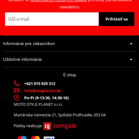
newslettru
Prihlásiť sa
Informácie pre zákazníkov
Užitočné informácie
38,35 €
E-shop
Na centrálnom sklade
+421 915 925 312
info@msplanet.sk
Po-Pi (9-13:30, 14:30-16)
MOTO STYLE PLANET s.r.o.
Mariánske námestie 21, Spišské Podhradie, 053 04
Platby realizuje: