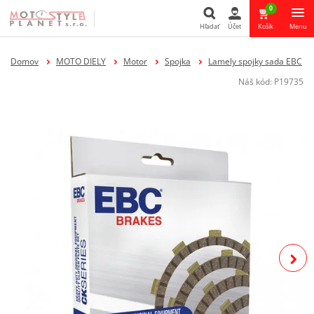
0
Hľadať
Účet
Košík
Menu
Hľadať
Domov
MOTO DIELY
Motor
Spojka
Lamely spojky sada EBC
Náš kód:
P19735