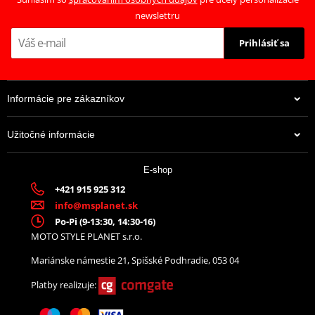
newslettru
Prihlásiť sa
Informácie pre zákazníkov
Užitočné informácie
38,35 €
E-shop
Na centrálnom sklade
+421 915 925 312
info@msplanet.sk
Po-Pi (9-13:30, 14:30-16)
MOTO STYLE PLANET s.r.o.
Mariánske námestie 21, Spišské Podhradie, 053 04
Platby realizuje: