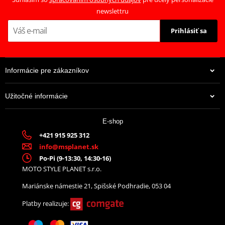
newslettru
Prihlásiť sa
Informácie pre zákazníkov
Užitočné informácie
38,35 €
E-shop
Na centrálnom sklade
+421 915 925 312
info@msplanet.sk
Po-Pi (9-13:30, 14:30-16)
MOTO STYLE PLANET s.r.o.
Mariánske námestie 21, Spišské Podhradie, 053 04
Platby realizuje: