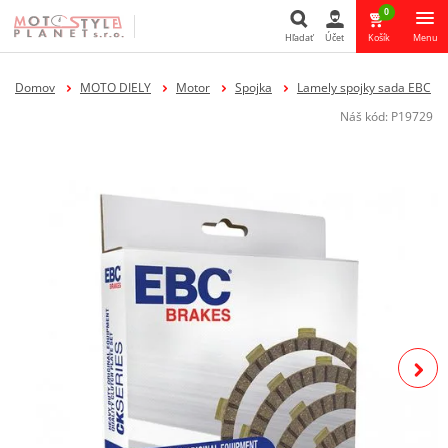
0
Hľadať
Účet
Košík
Menu
Hľadať
Domov
MOTO DIELY
Motor
Spojka
Lamely spojky sada EBC
Náš kód:
P19729