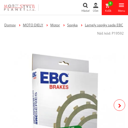
0
Hľadať
Účet
Košík
Menu
Hľadať
Domov
MOTO DIELY
Motor
Spojka
Lamely spojky sada EBC
Náš kód:
P19592