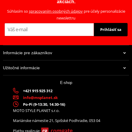
akciách.
delší než u korkového materiálu lamel.
Súhlasím so
spracovaním osobných údajov
pre účely personalizácie
newslettru
Prihlásiť sa
Informácie pre zákazníkov
Užitočné informácie
38,35 €
E-shop
Na centrálnom sklade
+421 915 925 312
info@msplanet.sk
Po-Pi (9-13:30, 14:30-16)
MOTO STYLE PLANET s.r.o.
Mariánske námestie 21, Spišské Podhradie, 053 04
Platby realizuje: