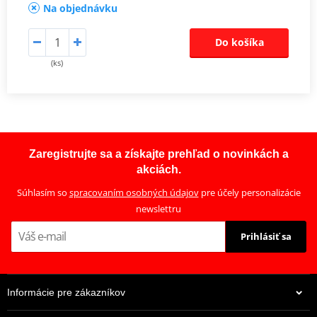
Na objednávku
Do košíka
(ks)
Zaregistrujte sa a získajte prehľad o novinkách a
akciách.
Súhlasím so
spracovaním osobných údajov
pre účely personalizácie
newslettru
Prihlásiť sa
Informácie pre zákazníkov