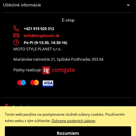
Užitočné informácie
E-shop
+421 915 925 312
info@msplanet.sk
Po-Pi (9-13:30, 14:30-16)
MOTO STYLE PLANET s.r.o.
Mariánske námestie 21, Spišské Podhradie, 053 04
Platby realizuje:
Facebook
Tento web používa na poskytovanie služieb súbory cookies. Používaním
Copyright © 2026 www.namotorku.sk
tohto webu s tým súhlasíte.
Ochrana osobných údajov
Všetky práva vyhradené
Rozumiem
Prepnúť na klasickú verziu