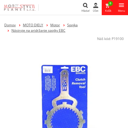
0
Hľadať
Účet
Košík
Menu
Hľadať
Domov
MOTO DIELY
Motor
Spojka
Nástroje na pridržanie spojky EBC
Náš kód:
P19100