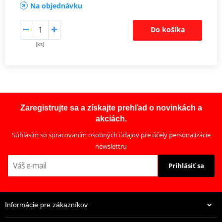
Na objednávku
Do košíka
(ks)
Zaregistrujte sa a získajte prehľad o novinkách a
akciách.
Súhlasím so
spracovaním osobných údajov
pre účely personalizácie
newslettru
Prihlásiť sa
Informácie pre zákazníkov