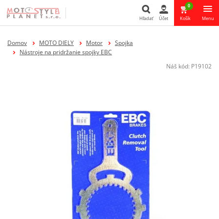
0
Hľadať
Účet
Košík
Menu
Hľadať
Domov
MOTO DIELY
Motor
Spojka
Nástroje na pridržanie spojky EBC
Náš kód:
P19102