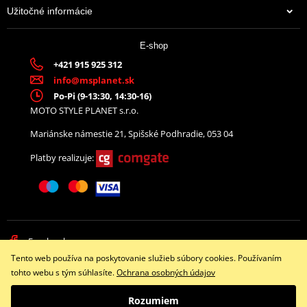
Užitočné informácie
E-shop
+421 915 925 312
info@msplanet.sk
Po-Pi (9-13:30, 14:30-16)
MOTO STYLE PLANET s.r.o.
Mariánske námestie 21, Spišské Podhradie, 053 04
Platby realizuje:
Facebook
Tento web používa na poskytovanie služieb súbory cookies. Používaním
Copyright © 2026 www.namotorku.sk
tohto webu s tým súhlasíte.
Ochrana osobných údajov
Všetky práva vyhradené
Rozumiem
Prepnúť na klasickú verziu