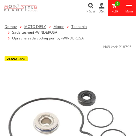
0
Hľadať
Účet
Košík
Menu
Hľadať
Domov
MOTO DIELY
Motor
Tesnenia
Sada tesnení -WINDEROSA
Opravná sada vodnej pumpy -WINDEROSA
Náš kód:
P18795
ZĽAVA 30%