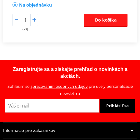
Na objednávku
Do košíka
(ks)
Zaregistrujte sa a získajte prehľad o novinkách a
akciách.
Súhlasím so
spracovaním osobných údajov
pre účely personalizácie
newslettru
Prihlásiť sa
Informácie pre zákazníkov