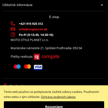
Užitočné informácie
E-shop
+421 915 925 312
info@msplanet.sk
Po-Pi (9-13:30, 14:30-16)
MOTO STYLE PLANET s.r.o.
Mariánske námestie 21, Spišské Podhradie, 053 04
Platby realizuje:
Facebook
Tento web používa na poskytovanie služieb súbory cookies. Používaním
Copyright © 2026 www.namotorku.sk
tohto webu s tým súhlasíte.
Ochrana osobných údajov
Všetky práva vyhradené
Rozumiem