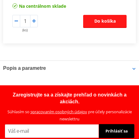
Na centrálnom sklade
Do košíka
(ks)
Popis a parametre
TüV certificate
PDF
TüV certificate
PDF
Zaregistrujte sa a získajte prehľad o novinkách a
akciách.
Súhlasím so
spracovaním osobných údajov
pre účely personalizácie
newslettru
Prihlásiť sa