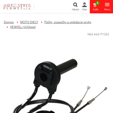
0
Hľadať
Účet
Košík
Menu
Hľadať
Domov
MOTO DIELY
Páčky, stupačky a ovládacie prvky
VENHILL rýchlopal
Náš kód:
P1262