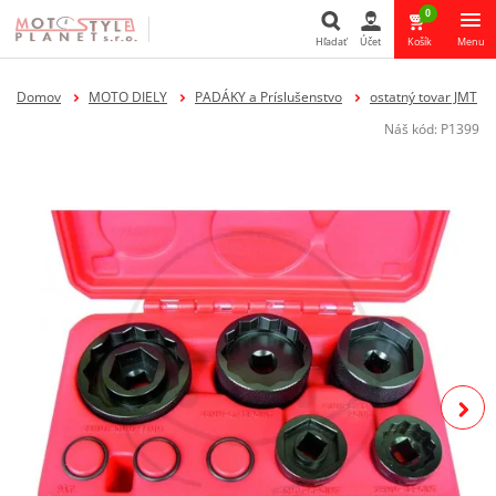
0
Hľadať
Účet
Košík
Menu
Hľadať
Domov
MOTO DIELY
PADÁKY a Príslušenstvo
ostatný tovar JMT
Náš kód:
P1399