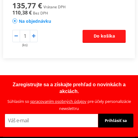
135,77 €
Vrátane DPH
110,38 €
Bez DPH
Na objednávku
Do košíka
(ks)
Zaregistrujte sa a získajte prehľad o novinkách a
akciách.
Súhlasím so
spracovaním osobných údajov
pre účely personalizácie
newslettru
Prihlásiť sa