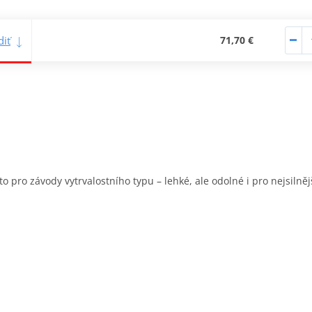
iť
71,70 €
uto pro závody vytrvalostního typu – lehké, ale odolné i pro nejsilně