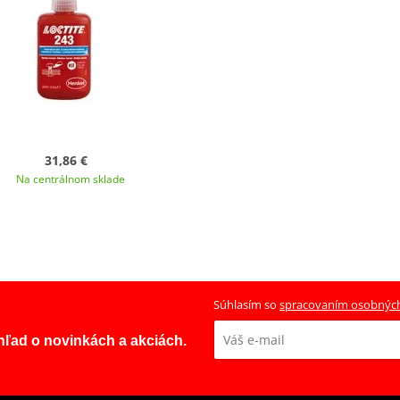
31,86 €
Na centrálnom sklade
Súhlasím so
spracovaním osobnýc
ehľad o novinkách a akciách.