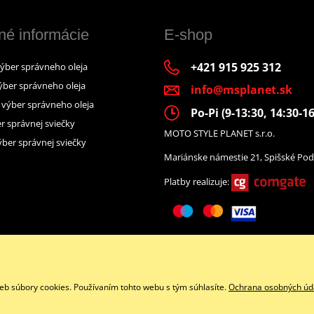
né informácie
E-shop
+421 915 925 312
výber správneho oleja
ýber správneho oleja
info@msplanet.sk
– výber správneho oleja
Po-Pi (9-13:30, 14:30-16
r správnej sviečky
MOTO STYLE PLANET s.r.o.
ber správnej sviečky
Mariánske námestie 21, Spišské Pod
Platby realizuje:
Facebook
eb súbory cookies. Používaním tohto webu s tým súhlasíte.
Ochrana osobných úd
Copyright © 2026 www.namotorku.sk
Všetky práva vyhradené