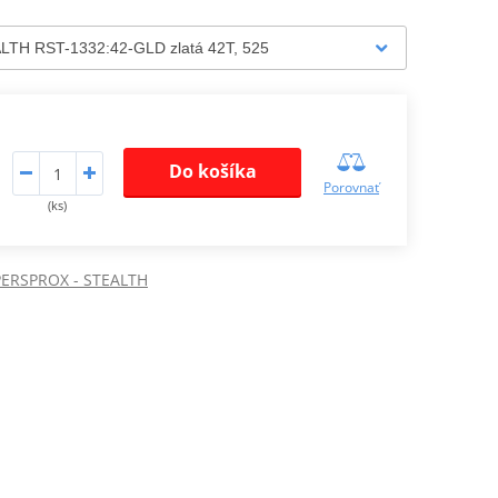
Do košíka
Porovnať
(ks)
PERSPROX - STEALTH