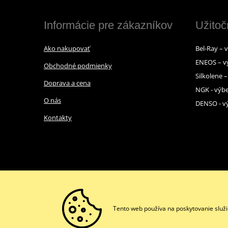
Informácie pre zákazníkov
Užitoč
Ako nakupovať
Bel-Ray – 
ENEOS – v
Obchodné podmienky
Silkolene 
Doprava a cena
NGK - výbe
O nás
DENSO - vý
Kontakty
Tento web používa na poskytovanie služi