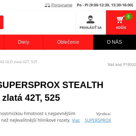
Porovnanie
Po - Pi (9:00-12:30, 13:30-16:00)
0
PRIHLÁSIŤ SA
KOŠÍK
Diely
Oblečenie
O NÁS
2-GLD zlatá 42T, 525
Náš kód:
P19032
a SUPERSPROX STEALTH
zlatá 42T, 525
tnost/nízkou hmotnost s nejpevnějším
:
Výrobca
 než nejkvalitnější hliníkové rozety.
Viac
SUPERSPROX