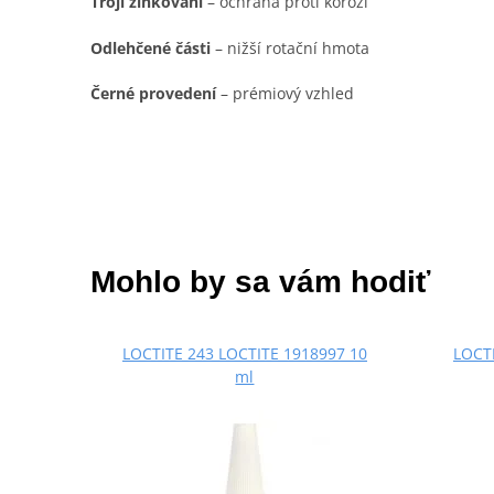
Trojí zinkování
– ochrana proti korozi
Odlehčené části
– nižší rotační hmota
Černé provedení
– prémiový vzhled
Mohlo by sa vám hodiť
LOCTITE 243 LOCTITE 1918997 10
LOCTI
ml