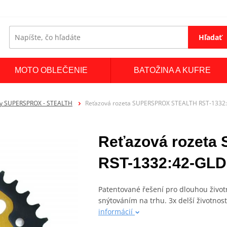
Hľadať
MOTO OBLEČENIE
BATOŽINA A KUFRE
ty SUPERSPROX - STEALTH
Reťazová rozeta SUPERSPROX STEALTH RST-1332:4
Reťazová rozet
RST-1332:42-GLD 
Patentované řešení pro dlouhou živo
snýtováním na trhu. 3x delší životnost
informácií