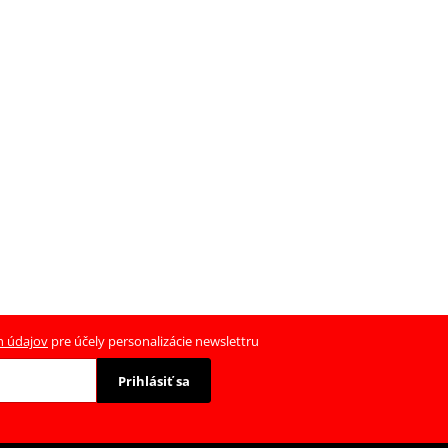
h údajov
pre účely personalizácie newslettru
Prihlásiť sa