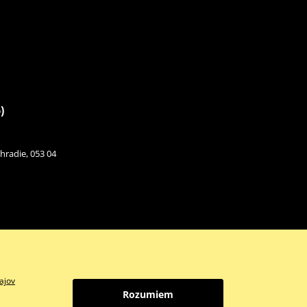
)
hradie, 053 04
ajov
Rozumiem