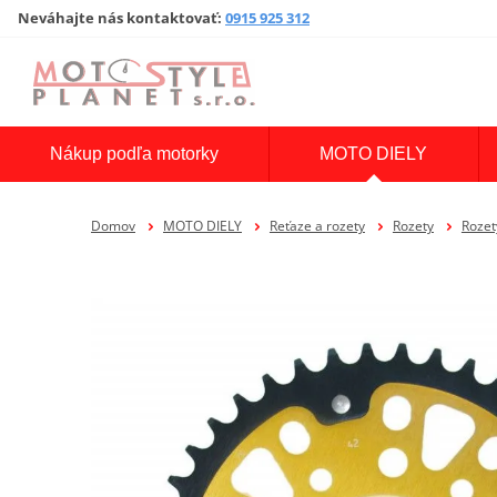
Neváhajte nás kontaktovať
:
0915 925 312
Nákup podľa motorky
MOTO DIELY
Domov
MOTO DIELY
Reťaze a rozety
Rozety
Roze