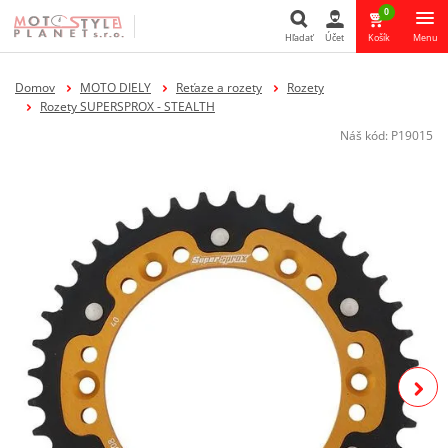
0
Hľadať
Účet
Košík
Menu
Hľadať
Domov
MOTO DIELY
Reťaze a rozety
Rozety
Rozety SUPERSPROX - STEALTH
Náš kód:
P19015