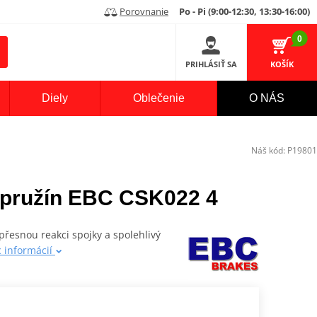
Porovnanie
Po - Pi (9:00-12:30, 13:30-16:00)
0
PRIHLÁSIŤ SA
KOŠÍK
Diely
Oblečenie
O NÁS
Náš kód:
P19801
 pružín EBC CSK022 4
přesnou reakci spojky a spolehlivý
c informácií