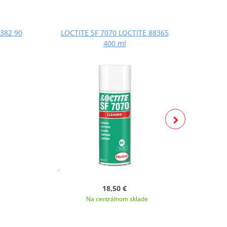
382 90
LOCTITE SF 7070 LOCTITE 88365
LOCT
400 ml
18,50 €
Na centrálnom sklade