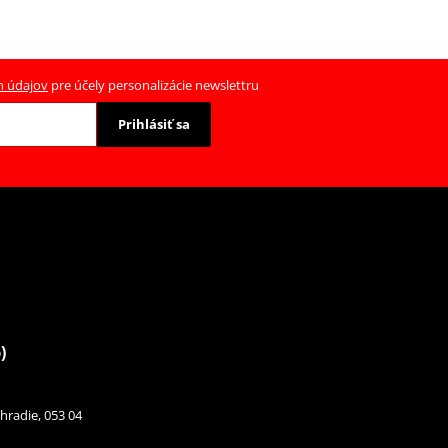
h údajov
pre účely personalizácie newslettru
Prihlásiť sa
)
hradie, 053 04