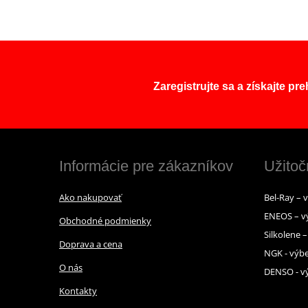
Zaregistrujte sa a získajte pr
Informácie pre zákazníkov
Užitoč
Ako nakupovať
Bel-Ray – 
ENEOS – v
Obchodné podmienky
Silkolene 
Doprava a cena
NGK - výbe
O nás
DENSO - vý
Kontakty