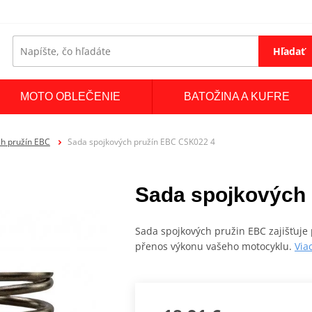
Hľadať
MOTO OBLEČENIE
BATOŽINA A KUFRE
h pružín EBC
Sada spojkových pružín EBC CSK022 4
Sada spojkových
Sada spojkových pružin EBC zajišťuje 
přenos výkonu vašeho motocyklu.
Via