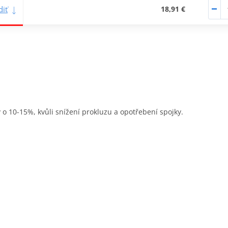
iť
18,91 €
 o 10-15%, kvůli snížení prokluzu a opotřebení spojky.