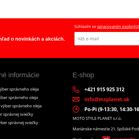
Súhlasím so
spracovaním osobnýc
ehľad o novinkách a akciách.
né informácie
E-shop
+421 915 925 312
výber správneho oleja
ýber správneho oleja
info@msplanet.sk
– výber správneho oleja
Po-Pi (9-13:30, 14:30-16
r správnej sviečky
MOTO STYLE PLANET s.r.o.
ber správnej sviečky
Mariánske námestie 21, Spišské Pod