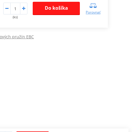
Do košíka
Porovnať
(ks)
ových pružín EBC