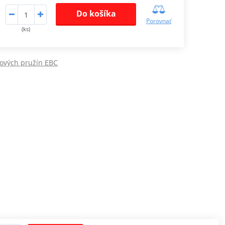
Do košíka
Porovnať
(ks)
ových pružín EBC