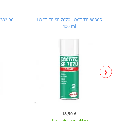
382 90
LOCTITE SF 7070 LOCTITE 88365
LOCT
400 ml
18,50 €
Na centrálnom sklade