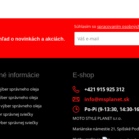
Súhlasím so
spracovaním osobnýc
ehľad o novinkách a akciách.
né informácie
E-shop
+421 915 925 312
výber správneho oleja
ýber správneho oleja
info@msplanet.sk
– výber správneho oleja
Po-Pi (9-13:30, 14:30-16
r správnej sviečky
MOTO STYLE PLANET s.r.o.
ber správnej sviečky
Mariánske námestie 21, Spišské Pod