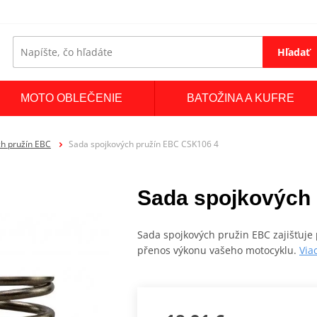
Hľadať
MOTO OBLEČENIE
BATOŽINA A KUFRE
h pružín EBC
Sada spojkových pružín EBC CSK106 4
Sada spojkových
Sada spojkových pružin EBC zajišťuje 
přenos výkonu vašeho motocyklu.
Via