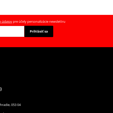
h údajov
pre účely personalizácie newslettru
Prihlásiť sa
)
hradie, 053 04