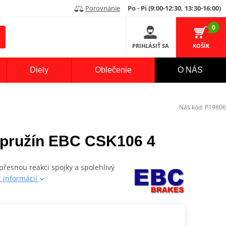
Porovnanie
Po - Pi (9:00-12:30, 13:30-16:00)
0
PRIHLÁSIŤ SA
KOŠÍK
Diely
Oblečenie
O NÁS
Náš kód:
P19806
 pružín EBC CSK106 4
přesnou reakci spojky a spolehlivý
c informácií