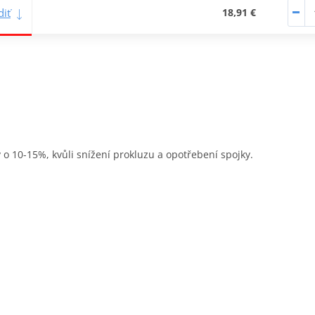
iť
18,91 €
 o 10-15%, kvůli snížení prokluzu a opotřebení spojky.