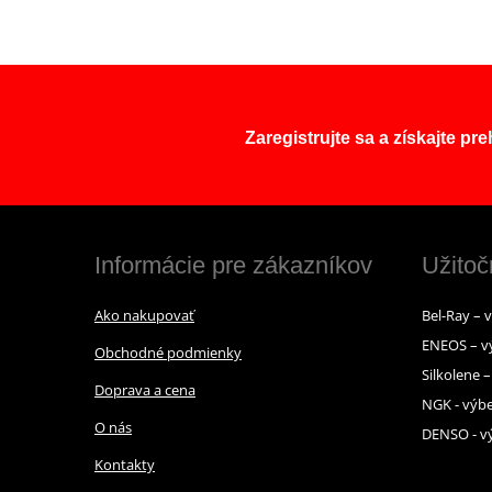
Zaregistrujte sa a získajte pr
Informácie pre zákazníkov
Užitoč
Ako nakupovať
Bel-Ray – 
ENEOS – v
Obchodné podmienky
Silkolene 
Doprava a cena
NGK - výbe
O nás
DENSO - vý
Kontakty