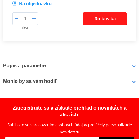
Na objednávku
Do košíka
(ks)
Popis a parametre
Sada spojkových pružin CSK
Mohlo by sa vám hodiť
Oproti originálním pružinám jsou tyto pružiny zesíleny o 10-15%,
kvůli snížení prokluzu a opotřebení spojky.
LOCTITE 5188 LOCTITE 1254415 50 ml
Zaregistrujte sa a získajte prehľad o novinkách a
akciách.
Súhlasím so
spracovaním osobných údajov
pre účely personalizácie
newslettru