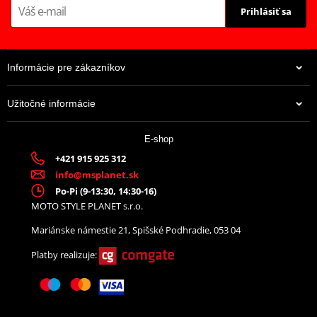
Prihlásiť sa
Informácie pre zákazníkov
Užitočné informácie
38,35 €
E-shop
Na centrálnom sklade
+421 915 925 312
info@msplanet.sk
Po-Pi (9-13:30, 14:30-16)
MOTO STYLE PLANET s.r.o.
Mariánske námestie 21, Spišské Podhradie, 053 04
Platby realizuje: