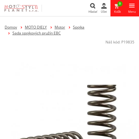
0
Hľadať
Účet
Košík
Menu
Hľadať
Domov
MOTO DIELY
Motor
Spojka
Sada spojkových pružín EBC
Náš kód:
P19835