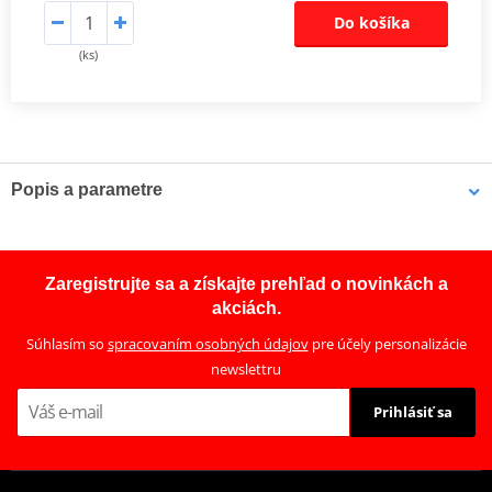
Do košíka
(ks)
Popis a parametre
Sada spojky DRC
Kompletní sada standardních třecích i ocelových unášecích lamel
Zaregistrujte sa a získajte prehľad o novinkách a
pro offroad (motocross, enduro a ATV), včetně zesílených
akciách.
spojkových pružin.
Súhlasím so
spracovaním osobných údajov
pre účely personalizácie
newslettru
Prihlásiť sa