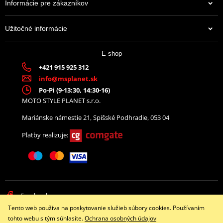
Informácie pre zákazníkov
Užitočné informácie
E-shop
+421 915 925 312
info@msplanet.sk
Po-Pi (9-13:30, 14:30-16)
MOTO STYLE PLANET s.r.o.
Mariánske námestie 21, Spišské Podhradie, 053 04
Platby realizuje:
Facebook
Tento web používa na poskytovanie služieb súbory cookies. Používaním
Copyright © 2026 www.namotorku.sk
tohto webu s tým súhlasíte.
Ochrana osobných údajov