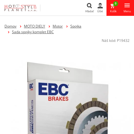
0
Hľadať
Účet
Košík
Menu
Hľadať
Domov
MOTO DIELY
Motor
Spojka
Sada spojky komplet EBC
Náš kód:
P19432