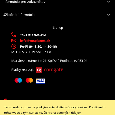
Informácie pre zákazníkov
Užitočné informácie
E-shop
+421 915 925 312
info@msplanet.sk
Po-Pi (9-13:30, 14:30-16)
MOTO STYLE PLANET s.r.o.
Mariánske námestie 21, Spišské Podhradie, 053 04
Platby realizuje:
Facebook
Tento web používa na poskytovanie služieb súbory cookies. Používaním
Copyright © 2026 www.namotorku.sk
tohto webu s tým súhlasíte.
Ochrana osobných údajov