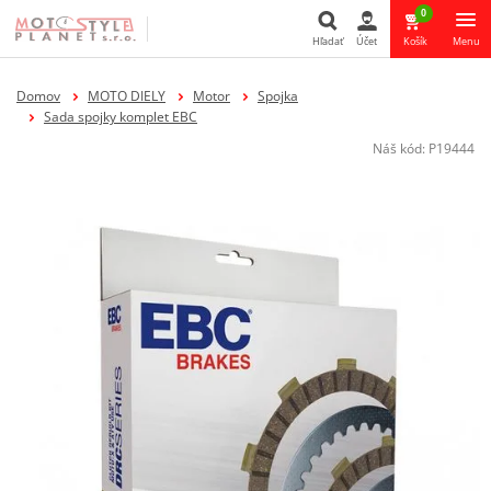
0
Hľadať
Účet
Košík
Menu
Hľadať
Domov
MOTO DIELY
Motor
Spojka
Sada spojky komplet EBC
Náš kód:
P19444