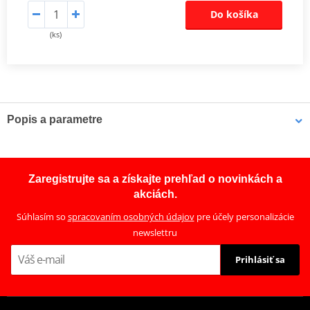
Do košíka
(ks)
Popis a parametre
Sada spojky DRC
Kompletní sada standardních třecích i ocelových unášecích lamel
Zaregistrujte sa a získajte prehľad o novinkách a
pro offroad (motocross, enduro a ATV), včetně zesílených
akciách.
spojkových pružin.
Súhlasím so
spracovaním osobných údajov
pre účely personalizácie
newslettru
Prihlásiť sa