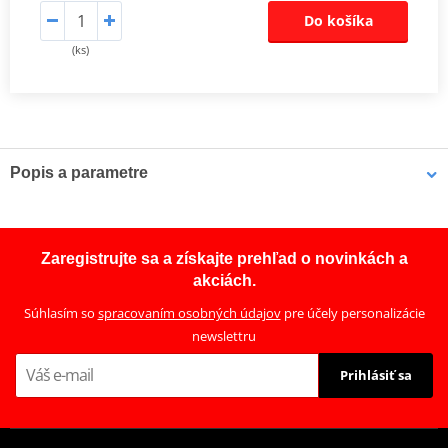
Do košíka
(ks)
Popis a parametre
Sada spojky DRC
Kompletní sada standardních třecích i ocelových unášecích lamel
Zaregistrujte sa a získajte prehľad o novinkách a
pro offroad (motocross, enduro a ATV), včetně zesílených
akciách.
spojkových pružin.
Súhlasím so
spracovaním osobných údajov
pre účely personalizácie
newslettru
Prihlásiť sa