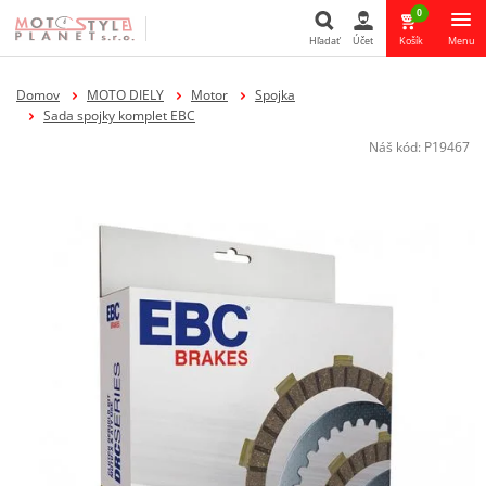
0
Hľadať
Účet
Košík
Menu
Hľadať
Domov
MOTO DIELY
Motor
Spojka
Sada spojky komplet EBC
Náš kód:
P19467