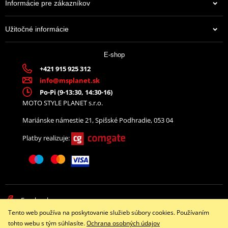
Informácie pre zákazníkov
Užitočné informácie
E-shop
+421 915 925 312
info@msplanet.sk
Po-Pi (9-13:30, 14:30-16)
MOTO STYLE PLANET s.r.o.
Mariánske námestie 21, Spišské Podhradie, 053 04
Platby realizuje:
Facebook
Tento web používa na poskytovanie služieb súbory cookies. Používaním
Copyright © 2026 www.namotorku.sk
tohto webu s tým súhlasíte.
Ochrana osobných údajov