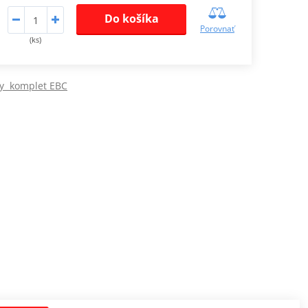
Do košíka
Porovnať
(ks)
ky komplet EBC