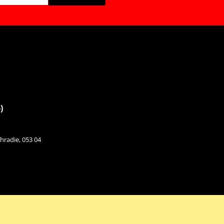
)
hradie, 053 04