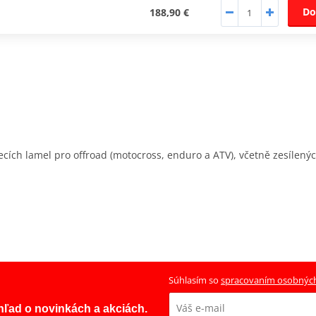
Do
188,90 €
cích lamel pro offroad (motocross, enduro a ATV), včetně zesílený
Súhlasím so
spracovaním osobnýc
ehľad o novinkách a akciách.