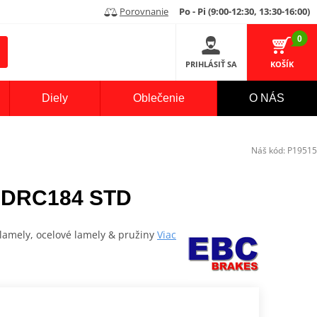
Porovnanie
Po - Pi (9:00-12:30, 13:30-16:00)
0
PRIHLÁSIŤ SA
KOŠÍK
Diely
Oblečenie
O NÁS
Náš kód:
P19515
 DRC184 STD
lamely, ocelové lamely & pružiny
Viac