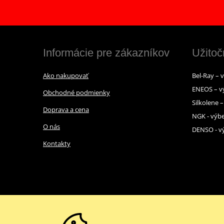
Informácie pre zákazníkov
Užitoč
Ako nakupovať
Bel-Ray – 
ENEOS – v
Obchodné podmienky
Silkolene 
Doprava a cena
NGK - výbe
O nás
DENSO - vý
Kontakty