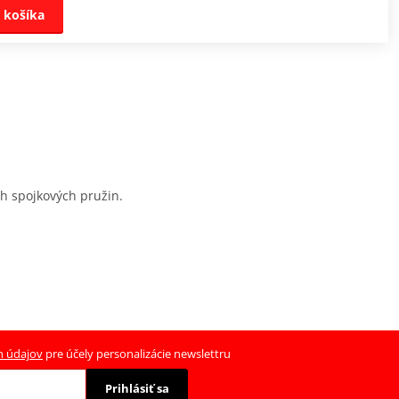
 košíka
ch spojkových pružin.
h údajov
pre účely personalizácie newslettru
Prihlásiť sa