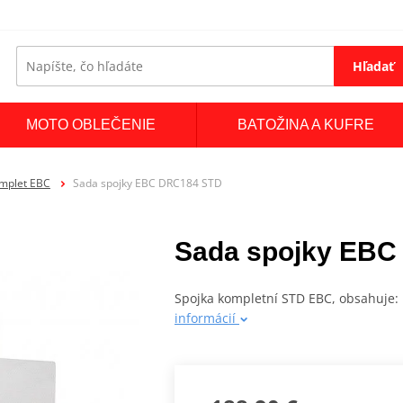
Hľadať
MOTO OBLEČENIE
BATOŽINA A KUFRE
omplet EBC
Sada spojky EBC DRC184 STD
Sada spojky EBC
Spojka kompletní STD EBC, obsahuje: 
informácií