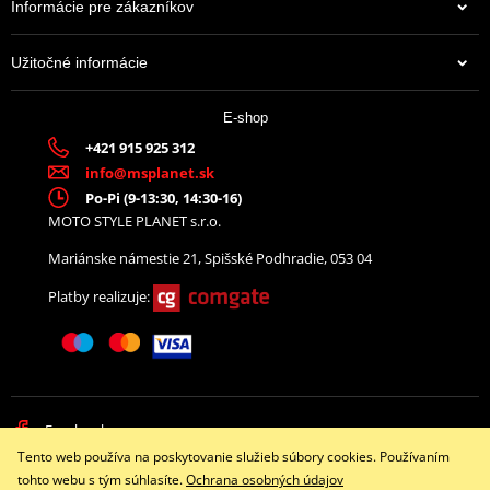
Informácie pre zákazníkov
Užitočné informácie
E-shop
+421 915 925 312
info@msplanet.sk
Po-Pi (9-13:30, 14:30-16)
MOTO STYLE PLANET s.r.o.
Mariánske námestie 21, Spišské Podhradie, 053 04
Platby realizuje:
Facebook
Tento web používa na poskytovanie služieb súbory cookies. Používaním
Copyright © 2026 www.namotorku.sk
tohto webu s tým súhlasíte.
Ochrana osobných údajov