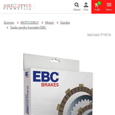
0
Hľadať
Účet
Košík
Menu
Hľadať
Domov
MOTO DIELY
Motor
Spojka
Sada spojky komplet EBC
Náš kód:
P19516