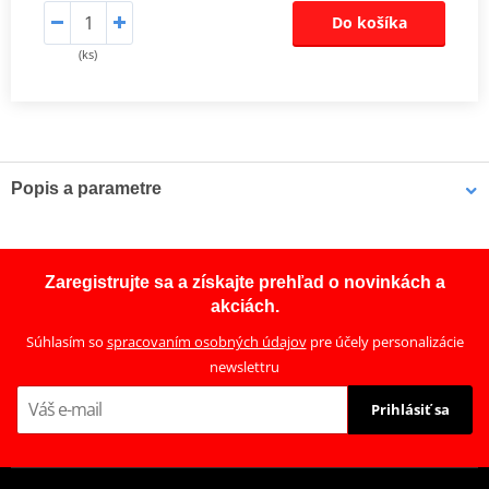
Do košíka
(ks)
Popis a parametre
Sada spojky DRC
Kompletní sada standardních třecích i ocelových unášecích lamel
Zaregistrujte sa a získajte prehľad o novinkách a
pro offroad (motocross, enduro a ATV), včetně zesílených
akciách.
spojkových pružin.
Súhlasím so
spracovaním osobných údajov
pre účely personalizácie
newslettru
Prihlásiť sa