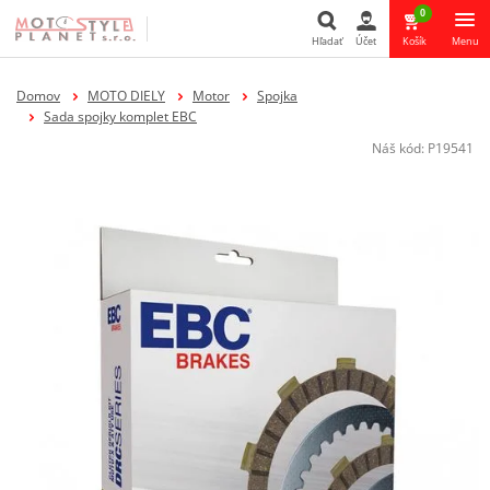
0
Hľadať
Účet
Košík
Menu
Hľadať
Domov
MOTO DIELY
Motor
Spojka
Sada spojky komplet EBC
Náš kód:
P19541