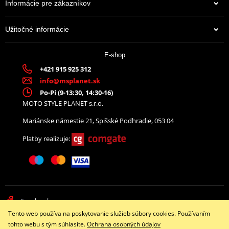
Informácie pre zákazníkov
Užitočné informácie
E-shop
+421 915 925 312
info@msplanet.sk
Po-Pi (9-13:30, 14:30-16)
MOTO STYLE PLANET s.r.o.
Mariánske námestie 21, Spišské Podhradie, 053 04
Platby realizuje:
Facebook
Tento web používa na poskytovanie služieb súbory cookies. Používaním
Copyright © 2026 www.namotorku.sk
tohto webu s tým súhlasíte.
Ochrana osobných údajov