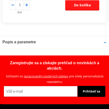
Do košíka
(ks)
Popis a parametre
Sada spojky DRC
Kompletní sada standardních třecích i ocelových unášecích lamel
Zaregistrujte sa a získajte prehľad o novinkách a
pro offroad (motocross, enduro a ATV), včetně zesílených
akciách.
spojkových pružin.
Súhlasím so
spracovaním osobných údajov
pre účely personalizácie
newslettru
Prihlásiť sa