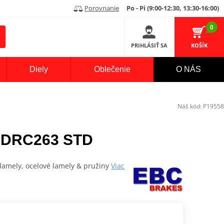
Porovnanie
Po - Pi (9:00-12:30, 13:30-16:00)
0
PRIHLÁSIŤ SA
KOŠÍK
Diely
Oblečenie
O NÁS
Náš kód:
P19558
 DRC263 STD
lamely, ocelové lamely & pružiny
Viac