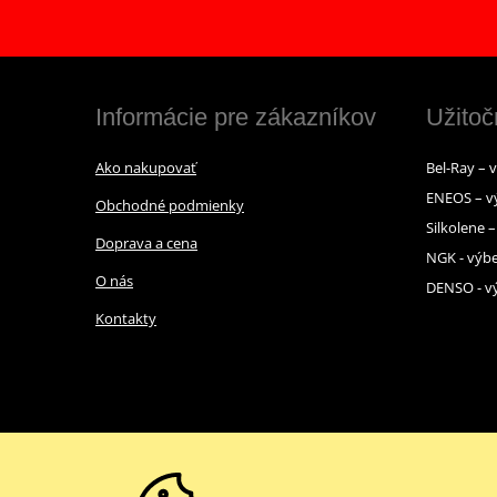
Informácie pre zákazníkov
Užitoč
Ako nakupovať
Bel-Ray – 
ENEOS – v
Obchodné podmienky
Silkolene 
Doprava a cena
NGK - výbe
O nás
DENSO - vý
Kontakty