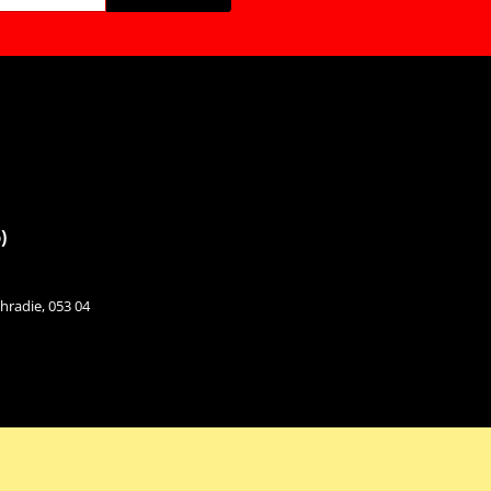
)
hradie, 053 04