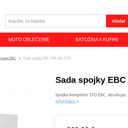
Hľadať
MOTO OBLEČENIE
BATOŽINA A KUFRE
omplet EBC
Sada spojky EBC DRC263 STD
Sada spojky EBC
Spojka kompletní STD EBC, obsahuje: 
informácií