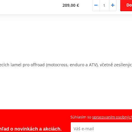
Do
209,00 €
cích lamel pro offroad (motocross, enduro a ATV), včetně zesílený
Súhlasím so
spracovaním osobnýc
ehľad o novinkách a akciách.