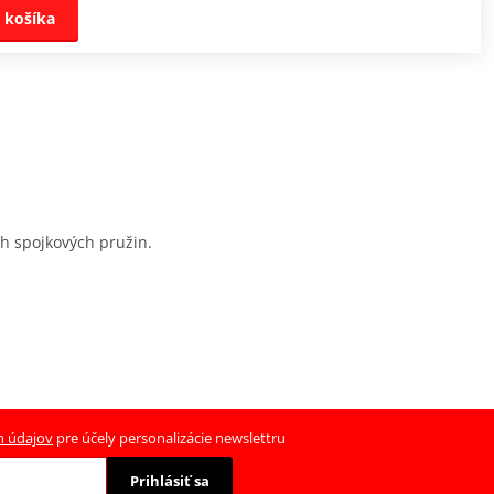
 košíka
ch spojkových pružin.
h údajov
pre účely personalizácie newslettru
Prihlásiť sa