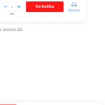
Do košíka
Porovnať
(ks)
ky komplet EBC