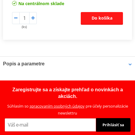
Na centrálnom sklade
Do košíka
(ks)
Popis a parametre
Sada spojky DRC-F
Kompletní sada karbonových třecích lamel, ocelových lamel pro
Zaregistrujte sa a získajte prehľad o novinkách a
offroad (motocross, enduro a ATV) pro nejnáročnější závodní
akciách.
použití a motory s vysokým kroutícím momentem, včetně
Súhlasím so
spracovaním osobných údajov
pre účely personalizácie
zesílených spojkových pružin.
newslettru
Prihlásiť sa