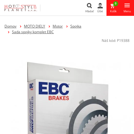
0
Hľadať
Účet
Košík
Menu
Hľadať
Domov
MOTO DIELY
Motor
Spojka
Sada spojky komplet EBC
Náš kód:
P19388