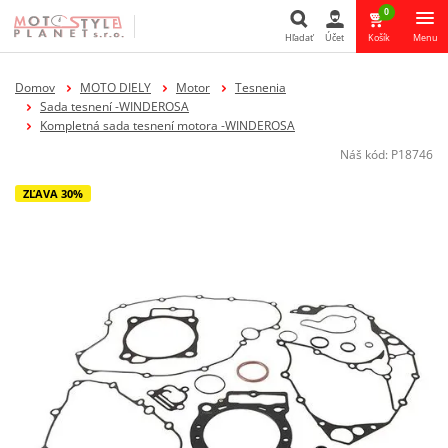
0
Hľadať
Účet
Košík
Menu
Hľadať
Domov
MOTO DIELY
Motor
Tesnenia
Sada tesnení -WINDEROSA
Kompletná sada tesnení motora -WINDEROSA
Náš kód:
P18746
ZĽAVA 30%