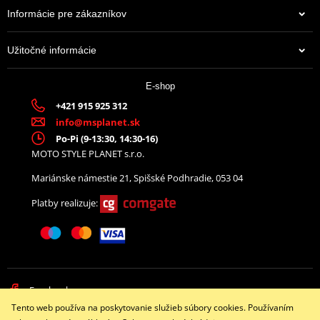
Informácie pre zákazníkov
Užitočné informácie
38,35 €
E-shop
Na centrálnom sklade
+421 915 925 312
info@msplanet.sk
Po-Pi (9-13:30, 14:30-16)
MOTO STYLE PLANET s.r.o.
Mariánske námestie 21, Spišské Podhradie, 053 04
Platby realizuje:
Facebook
Tento web používa na poskytovanie služieb súbory cookies. Používaním
Copyright © 2026 www.namotorku.sk