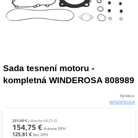
Sada tesnení motoru -
kompletná WINDEROSA 808989
:
Výrobca
WINDEROSA
221,00 €
(ušetríte 66,25 €)
154,75 €
Vrátane DPH
125,81 €
Bez DPH