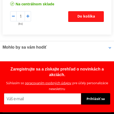
Na centrálnom sklade
Do košíka
(ks)
Mohlo by sa vám hodiť
LOCTITE 5188 LOCTITE 1254415 50 ml
Zaregistrujte sa a získajte prehľad o novinkách a
akciách.
Súhlasím so
spracovaním osobných údajov
pre účely personalizácie
newslettru
Prihlásiť sa