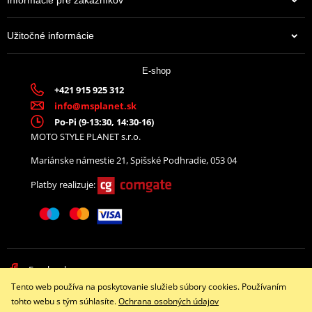
Užitočné informácie
38,35 €
E-shop
Na centrálnom sklade
+421 915 925 312
info@msplanet.sk
Po-Pi (9-13:30, 14:30-16)
MOTO STYLE PLANET s.r.o.
Mariánske námestie 21, Spišské Podhradie, 053 04
Platby realizuje:
Facebook
Tento web používa na poskytovanie služieb súbory cookies. Používaním
Copyright © 2026 www.namotorku.sk
tohto webu s tým súhlasíte.
Ochrana osobných údajov
Všetky práva vyhradené