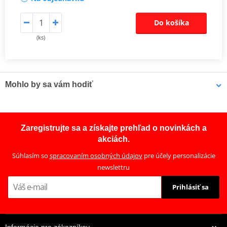
Do košíka
(ks)
Mohlo by sa vám hodiť
LOCTITE 5188 LOCTITE 1254415 50 ml
Zaregistrujte sa a získajte prehľad o novinkách a
akciách.
Súhlasím so
spracovaním osobných údajov
pre účely personalizácie
newslettru
Prihlásiť sa
Informácie pre zákazníkov