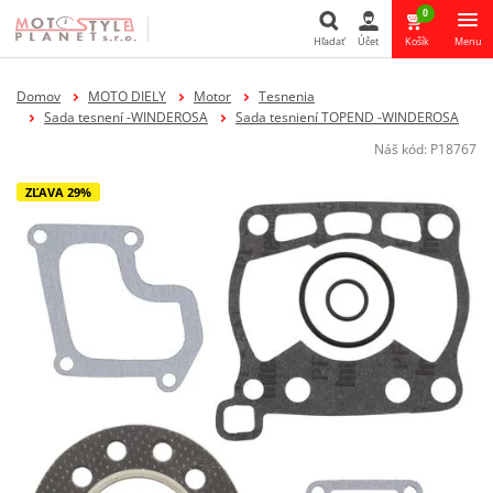
0
Hľadať
Účet
Košík
Menu
Hľadať
Domov
MOTO DIELY
Motor
Tesnenia
Sada tesnení -WINDEROSA
Sada tesniení TOPEND -WINDEROSA
Náš kód:
P18767
ZĽAVA 29%