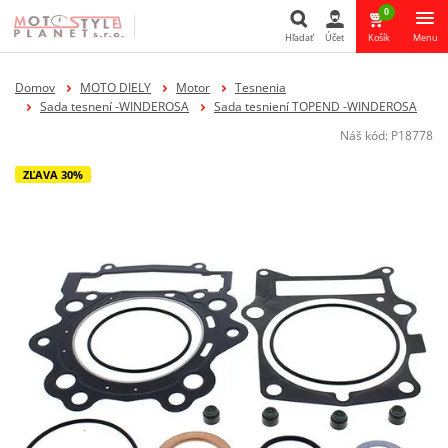
0
Hľadať
Účet
Košík
Menu
Hľadať
Domov
MOTO DIELY
Motor
Tesnenia
Sada tesnení -WINDEROSA
Sada tesniení TOPEND -WINDEROSA
Náš kód:
P18778
ZĽAVA 30%