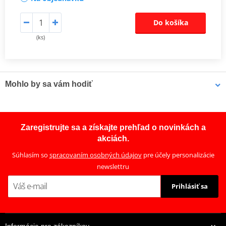
Do košíka
(ks)
Mohlo by sa vám hodiť
LOCTITE 5188 LOCTITE 1254415 50 ml
Zaregistrujte sa a získajte prehľad o novinkách a
akciách.
Súhlasím so
spracovaním osobných údajov
pre účely personalizácie
newslettru
Prihlásiť sa
Informácie pre zákazníkov