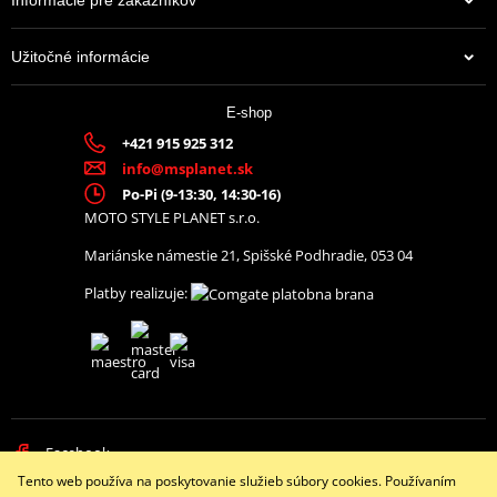
Užitočné informácie
38,35 €
E-shop
Na centrálnom sklade
+421 915 925 312
info@msplanet.sk
Po-Pi (9-13:30, 14:30-16)
MOTO STYLE PLANET s.r.o.
Mariánske námestie 21, Spišské Podhradie, 053 04
Platby realizuje:
Facebook
Tento web používa na poskytovanie služieb súbory cookies. Používaním