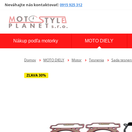
Neváhajte nás kontaktovať
:
0915 925 312
Nákup podľa motorky
MOTO DIELY
Domov
MOTO DIELY
Motor
Tesnenia
Sada tesne
ZĽAVA 30%