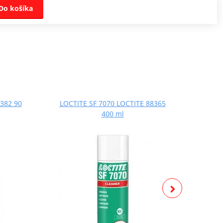
Do košíka
382 90
LOCTITE SF 7070 LOCTITE 88365
LOCT
400 ml