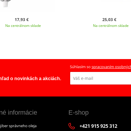
17,93 €
25,03 €
Na centrálnom sklade
Na centrálnom sklade
Súhlasím so
spracovaním osobnýc
ehľad o novinkách a akciách.
né informácie
E-shop
+421 915 925 312
výber správneho oleja