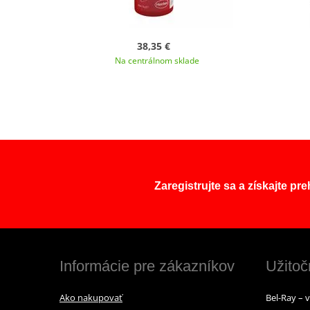
38,35 €
Na centrálnom sklade
Zaregistrujte sa a získajte pr
Informácie pre zákazníkov
Užitoč
Ako nakupovať
Bel-Ray – 