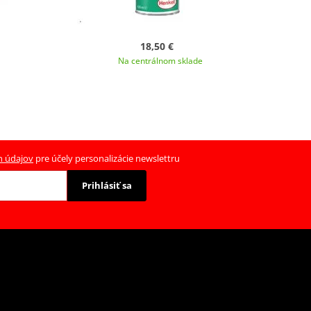
18,50 €
Na centrálnom sklade
h údajov
pre účely personalizácie newslettru
Prihlásiť sa