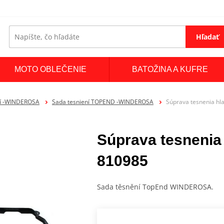
Hľadať
MOTO OBLEČENIE
BATOŽINA A KUFRE
ní -WINDEROSA
Sada tesniení TOPEND -WINDEROSA
Súprava tesnenia h
Súprava tesneni
810985
Sada těsnění TopEnd WINDEROSA.