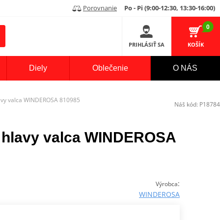
Porovnanie
Po - Pi (9:00-12:30, 13:30-16:00)
0
PRIHLÁSIŤ SA
KOŠÍK
Diely
Oblečenie
O NÁS
lavy valca WINDEROSA 810985
Náš kód:
P18784
a hlavy valca WINDEROSA
:
Výrobca
WINDEROSA