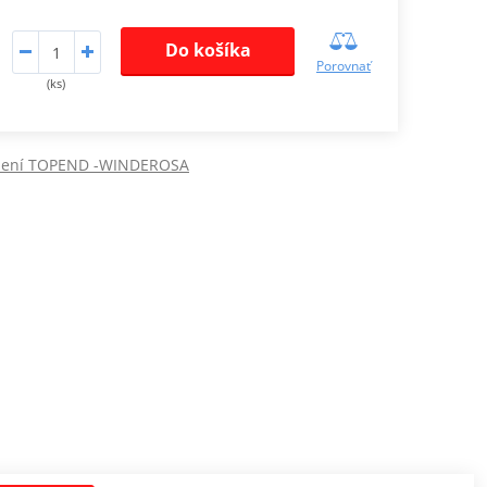
Do košíka
Porovnať
(ks)
iení TOPEND -WINDEROSA