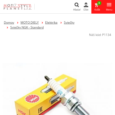
0
Hľadať
Účet
Košík
Menu
Hľadať
Domov
MOTO DIELY
Elektrika
Sviečky
Sviečky NGK - Standard
Náš kód:
P1134