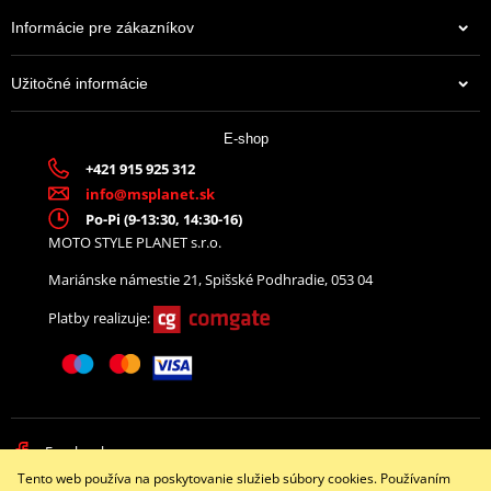
PDF
Spec sheet – specifikační list NICKEL SPARK PLUGS
PDF
Informácie pre zákazníkov
Výrobca
NGK
Užitočné informácie
Označenie dílera
1127
3,83 €
E-shop
Country of origin
JP
Na centrálnom sklade
+421 915 925 312
info@msplanet.sk
Po-Pi (9-13:30, 14:30-16)
MOTO STYLE PLANET s.r.o.
Mariánske námestie 21, Spišské Podhradie, 053 04
Platby realizuje:
Facebook
Tento web používa na poskytovanie služieb súbory cookies. Používaním