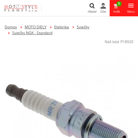
0
Hľadať
Účet
Košík
Menu
Hľadať
Domov
MOTO DIELY
Elektrika
Sviečky
Sviečky NGK - Standard
Náš kód:
P18920