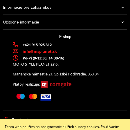
PDF
Informácie pre zákazníkov
Výrobca
NGK
Užitočné informácie
Označenie dílera
95897
3,83 €
E-shop
Na centrálnom sklade
+421 915 925 312
info@msplanet.sk
Po-Pi (9-13:30, 14:30-16)
MOTO STYLE PLANET s.r.o.
Mariánske námestie 21, Spišské Podhradie, 053 04
Platby realizuje:
Facebook
Tento web používa na poskytovanie služieb súbory cookies. Používaním