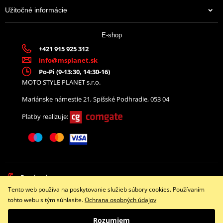
Užitočné informácie
E-shop
+421 915 925 312
info@msplanet.sk
Po-Pi (9-13:30, 14:30-16)
MOTO STYLE PLANET s.r.o.
Mariánske námestie 21, Spišské Podhradie, 053 04
Platby realizuje:
Facebook
Tento web používa na poskytovanie služieb súbory cookies. Používaním
Copyright © 2026 www.namotorku.sk
tohto webu s tým súhlasíte.
Ochrana osobných údajov
Všetky práva vyhradené
Rozumiem