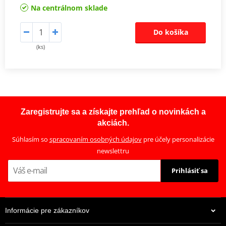
Na centrálnom sklade
Do košíka
(ks)
Zaregistrujte sa a získajte prehľad o novinkách a
akciách.
Súhlasím so
spracovaním osobných údajov
pre účely personalizácie
newslettru
Prihlásiť sa
Informácie pre zákazníkov