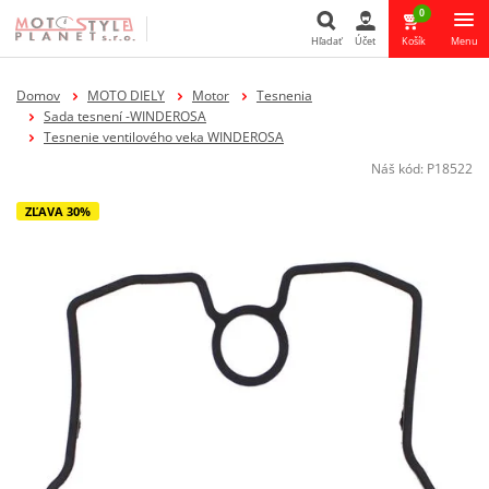
0
Hľadať
Účet
Košík
Menu
Hľadať
Domov
MOTO DIELY
Motor
Tesnenia
Sada tesnení -WINDEROSA
Tesnenie ventilového veka WINDEROSA
Náš kód:
P18522
ZĽAVA 30%