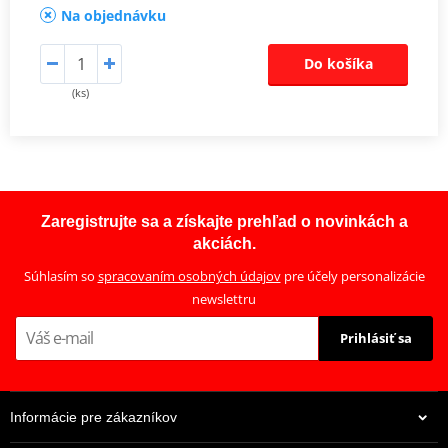
Na objednávku
Do košíka
(ks)
Zaregistrujte sa a získajte prehľad o novinkách a
akciách.
Súhlasím so
spracovaním osobných údajov
pre účely personalizácie
newslettru
Prihlásiť sa
Informácie pre zákazníkov