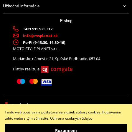
Užitočné informácie
E-shop
+421 915 925 312
info@msplanet.sk
Po-Pi (9-13:30, 14:30-16)
MOTO STYLE PLANET s.r.o.
Mariánske námestie 21, Spišské Podhradie, 053 04
Platby realizuje:
Facebook
Tento web používa na poskytovanie služieb súbory cookies. Používaním
Copyright © 2026 www.namotorku.sk
tohto webu s tým súhlasíte.
Ochrana osobných údajov
Všetky práva vyhradené
Rozumiem