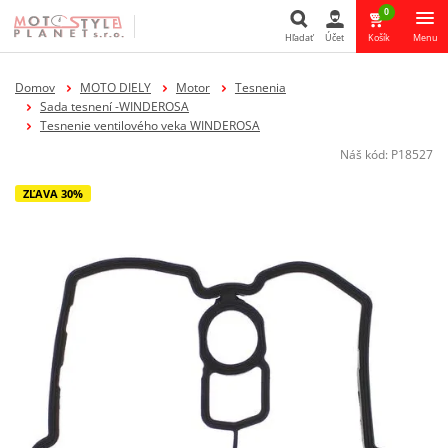
0
Hľadať
Účet
Košík
Menu
Hľadať
Domov
MOTO DIELY
Motor
Tesnenia
Sada tesnení -WINDEROSA
Tesnenie ventilového veka WINDEROSA
Náš kód:
P18527
ZĽAVA 30%