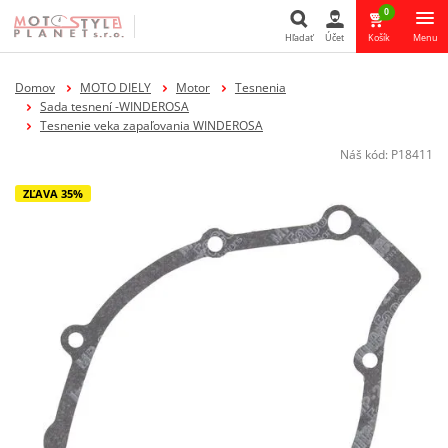
0
Hľadať
Účet
Košík
Menu
Hľadať
Domov
MOTO DIELY
Motor
Tesnenia
Sada tesnení -WINDEROSA
Tesnenie veka zapaľovania WINDEROSA
Náš kód:
P18411
ZĽAVA 35%