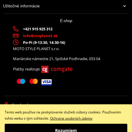
Užitočné informácie
E-shop
+421 915 925 312
info@msplanet.sk
Po-Pi (9-13:30, 14:30-16)
MOTO STYLE PLANET s.r.o.
Mariánske námestie 21, Spišské Podhradie, 053 04
Platby realizuje:
Facebook
Tento web používa na poskytovanie služieb súbory cookies. Používaním
Copyright © 2026 www.namotorku.sk
tohto webu s tým súhlasíte.
Ochrana osobných údajov
Všetky práva vyhradené
Rozumiem