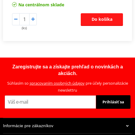
Na centrálnom sklade
Do košíka
(ks)
Zaregistrujte sa a získajte prehľad o novinkách a
akciách.
Súhlasím so
spracovaním osobných údajov
pre účely personalizácie
newslettru
Prihlásiť sa
Informácie pre zákazníkov