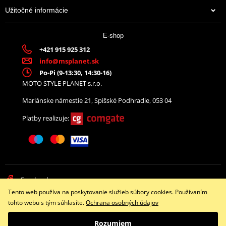
Užitočné informácie
E-shop
+421 915 925 312
info@msplanet.sk
Po-Pi (9-13:30, 14:30-16)
MOTO STYLE PLANET s.r.o.
Mariánske námestie 21, Spišské Podhradie, 053 04
Platby realizuje:
Facebook
Tento web používa na poskytovanie služieb súbory cookies. Používaním
Copyright © 2026 www.namotorku.sk
tohto webu s tým súhlasíte.
Ochrana osobných údajov
Všetky práva vyhradené
Rozumiem