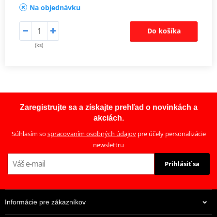
Na objednávku
Do košíka
(ks)
Zaregistrujte sa a získajte prehľad o novinkách a
akciách.
Súhlasím so
spracovaním osobných údajov
pre účely personalizácie
newslettru
Prihlásiť sa
Informácie pre zákazníkov