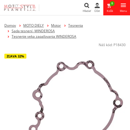
0
Hľadať
Účet
Košík
Menu
Hľadať
Domov
MOTO DIELY
Motor
Tesnenia
Sada tesnení -WINDEROSA
Tesnenie veka zapaľovania WINDEROSA
Náš kód:
P18430
ZĽAVA 32%