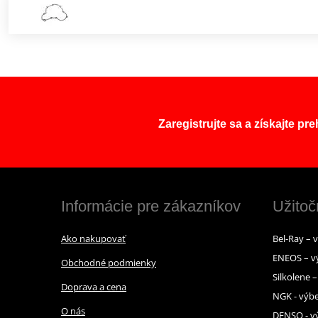
Zaregistrujte sa a získajte pr
Informácie pre zákazníkov
Užitoč
Ako nakupovať
Bel-Ray – 
ENEOS – v
Obchodné podmienky
Silkolene 
Doprava a cena
NGK - výbe
O nás
DENSO - vý