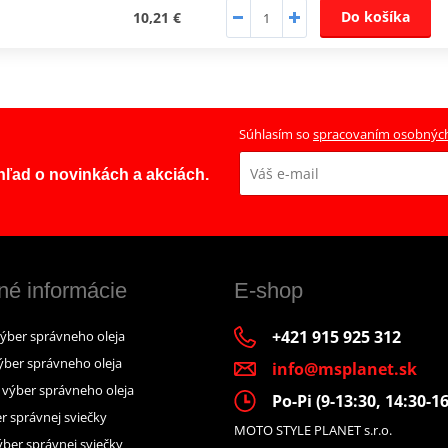
Do košíka
10,21 €
Súhlasím so
spracovaním osobnýc
ehľad o novinkách a akciách.
né informácie
E-shop
+421 915 925 312
výber správneho oleja
ýber správneho oleja
info@msplanet.sk
– výber správneho oleja
Po-Pi (9-13:30, 14:30-16
r správnej sviečky
MOTO STYLE PLANET s.r.o.
ber správnej sviečky