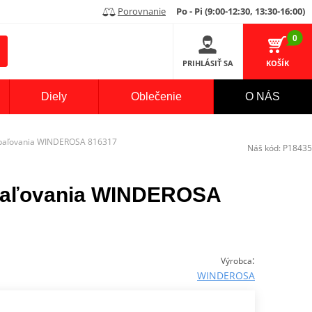
Porovnanie
Po - Pi (9:00-12:30, 13:30-16:00)
0
PRIHLÁSIŤ SA
KOŠÍK
Diely
Oblečenie
O NÁS
apaľovania WINDEROSA 816317
Náš kód:
P18435
apaľovania WINDEROSA
:
Výrobca
WINDEROSA